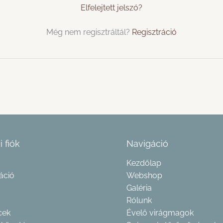
Elfelejtett jelszó?
Még nem regisztráltál?
Regisztráció
i fiók
Navigáció
Kezdőlap
áció
Webshop
Galéria
Rólunk
cek
Évelő virágmagok