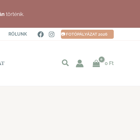
án
történik.
RÓLUNK
📷 FOTÓPÁLYÁZAT 2026
Keresés
0
Ft
AT
indítása