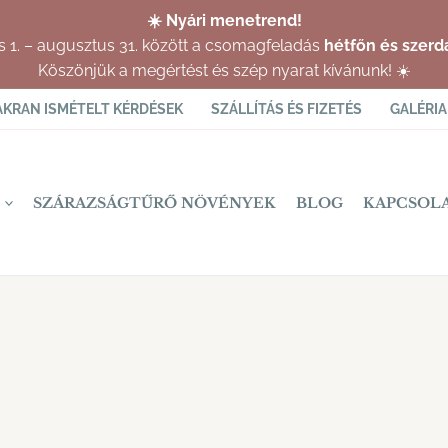
☀️ Nyári menetrend!
us 1. – augusztus 31. között a csomagfeladás
hétfőn és szerd
Köszönjük a megértést és szép nyarat kívánunk! ☀️
AKRAN ISMÉTELT KÉRDÉSEK
SZÁLLÍTÁS ÉS FIZETÉS
GALÉRIA
SZÁRAZSÁGTŰRŐ NÖVÉNYEK
BLOG
KAPCSOL