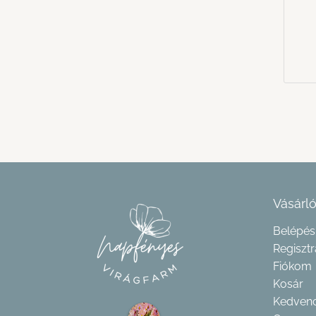
Vásárló
Belépés
Regisztr
Fiókom
Kosár
Kedven