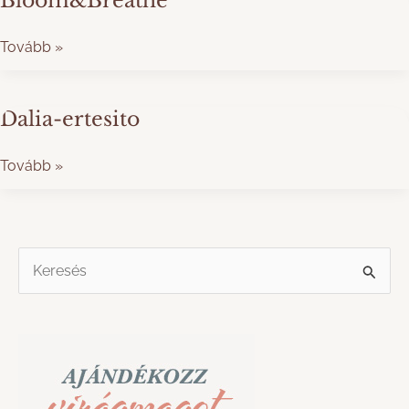
Bloom&Breathe
Bloom&Breathe
Tovább »
Dalia-ertesito
Dalia-
Tovább »
ertesito
S
e
a
r
c
h