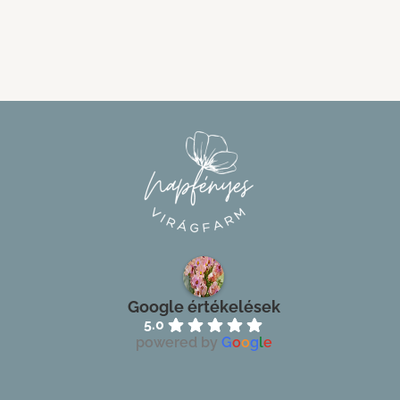
Google értékelések
5.0
powered by
G
o
o
g
l
e