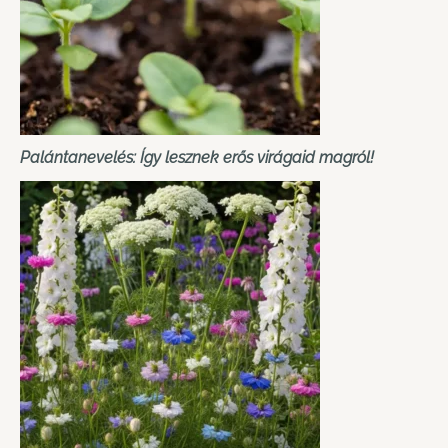
Palántanevelés: Így lesznek erős virágaid magról!