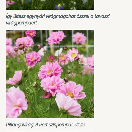
Így ültess egynyári virágmagokat ősszel a tavaszi
virágpompáért
Pillangóvirág: A kert színpompás dísze