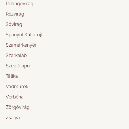
Pillangóvirág
Rézvirág
Sóvirág
Spanyol Küllőrojt
Szamárkenyér
Szarkaláb
Szeplőlapu
Tátika
Vadmurok
Verbéna
Zörgővirág
Zsálya