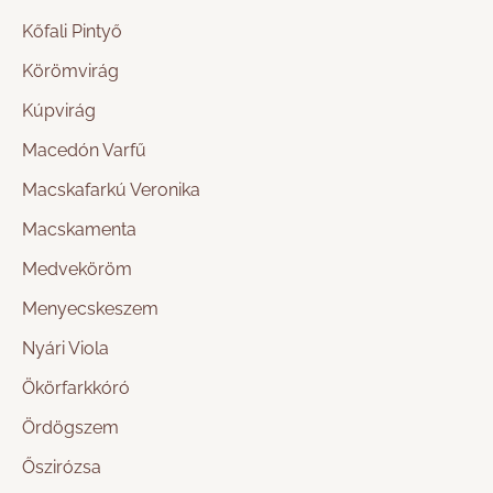
Kőfali Pintyő
Körömvirág
Kúpvirág
Macedón Varfű
Macskafarkú Veronika
Macskamenta
Medveköröm
Menyecskeszem
Nyári Viola
Ökörfarkkóró
Ördögszem
Őszirózsa