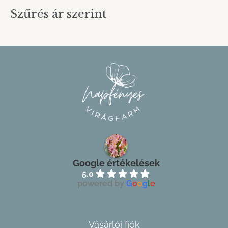
Szűrés ár szerint
Google értékelések
5.0
powered by
G
o
o
g
l
e
Vásárlói fiók