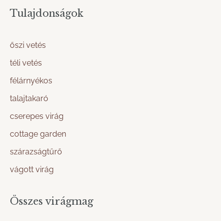
Tulajdonságok
őszi vetés
téli vetés
félárnyékos
talajtakaró
cserepes virág
cottage garden
szárazságtűrő
vágott virág
Összes virágmag