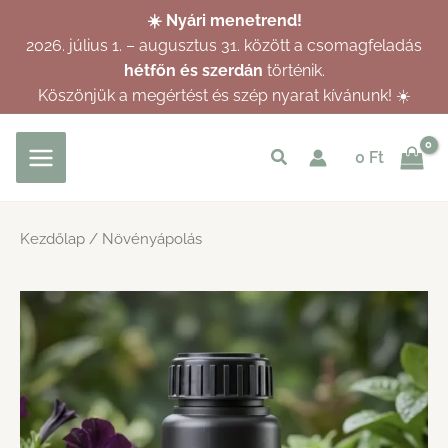
Skip
☀️ Nyári menetrend!
to
2026. július 1. – augusztus 31. között a csomagfeladás
content
hétfőn és szerdán
történik.
Köszönjük a megértést és szép nyarat kívánunk! ☀️
Keresés
0
Ft
indítása
Kezdőlap
/ Növényápolás