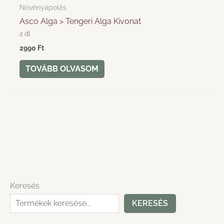
Növényápolás
Asco Alga > Tengeri Alga Kivonat
2 dl
2990
Ft
TOVÁBB OLVASOM
Keresés
KERESÉS