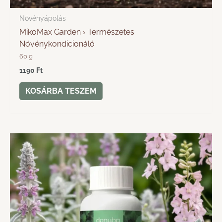
Növényápolás
MikoMax Garden › Természetes
Növénykondicionáló
60 g
1190
Ft
KOSÁRBA TESZEM