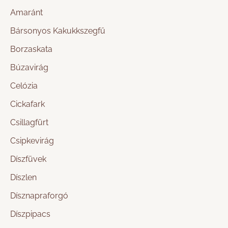
Amaránt
Bársonyos Kakukkszegfű
Borzaskata
Búzavirág
Celózia
Cickafark
Csillagfürt
Csipkevirág
Díszfüvek
Díszlen
Dísznapraforgó
Díszpipacs