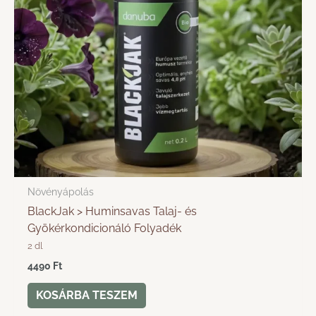
Növényápolás
BlackJak > Huminsavas Talaj- és
Gyökérkondicionáló Folyadék
2 dl
4490
Ft
KOSÁRBA TESZEM