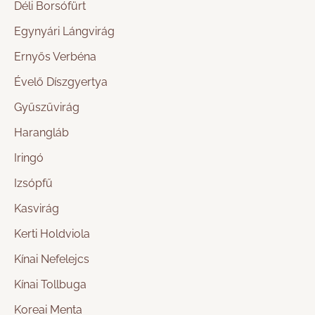
Déli Borsófürt
Egynyári Lángvirág
Ernyős Verbéna
Évelő Díszgyertya
Gyűszűvirág
Harangláb
Iringó
Izsópfű
Kasvirág
Kerti Holdviola
Kínai Nefelejcs
Kínai Tollbuga
Koreai Menta