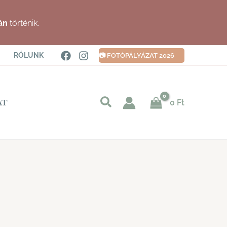
án
történik.
RÓLUNK
📷 FOTÓPÁLYÁZAT 2026
Keresés
0
Ft
AT
indítása