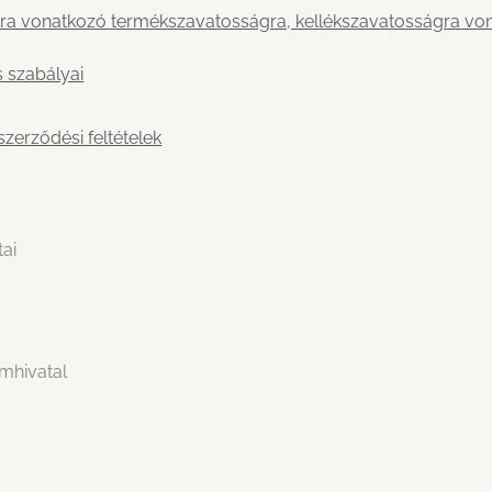
ra vonatkozó termékszavatosságra, kellékszavatosságra vo
s szabályai
szerződési feltételek
tai
mhivatal