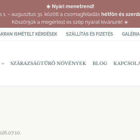
☀️ Nyári menetrend!
us 1. – augusztus 31. között a csomagfeladás
hétfőn és szerd
Köszönjük a megértést és szép nyarat kívánunk! ☀️
AKRAN ISMÉTELT KÉRDÉSEK
SZÁLLÍTÁS ÉS FIZETÉS
GALÉRIA
SZÁRAZSÁGTŰRŐ NÖVÉNYEK
BLOG
KAPCSOL
26.07.10.