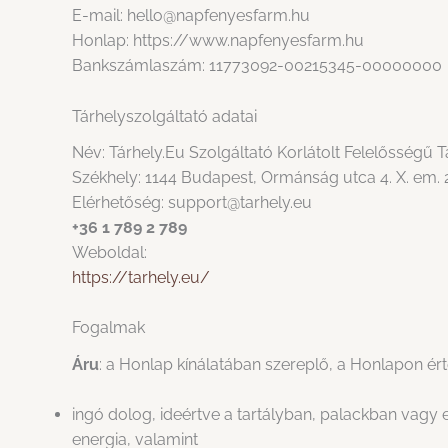
E-mail: hello@napfenyesfarm.hu
Honlap: https://www.napfenyesfarm.hu
Bankszámlaszám: 11773092-00215345-00000000
Tárhelyszolgáltató adatai
Név: Tárhely.Eu Szolgáltató Korlátolt Felelősségű 
Székhely: 1144 Budapest, Ormánság utca 4. X. em. 
Elérhetőség: support@tarhely.eu
+36 1 789 2 789
Weboldal:
https://tarhely.eu/
Fogalmak
Áru
: a Honlap kínálatában szereplő, a Honlapon ért
ingó dolog, ideértve a tartályban, palackban vagy
energia, valamint