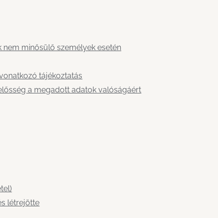
nak nem minősülő személyek esetén
 vonatkozó tájékoztatás
elelősség a megadott adatok valóságáért
tel)
 létrejötte