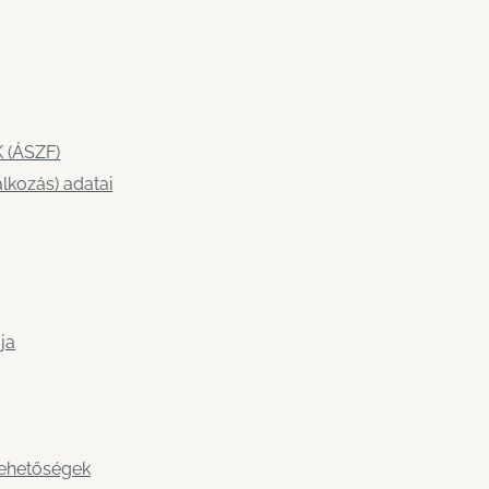
 (ÁSZF)
lkozás) adatai
ja
lehetőségek