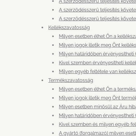
A szerződésszerű teljesítés követ
A szerződésszerű teljesítés követ
A szerződésszerű teljesítés követ
Kellékszavatosság
Milyen esetben élhet Ön a kelléks
Milyen jogok illetik meg Önt kellé
Milyen határidőben érvényesítheti
Kivel szemben érvényesítheti kell
Milyen egyéb feltétele van kellék
Termékszavatosság
Milyen esetben élhet Ön a termék
Milyen jogok illetik meg Önt term
Milyen esetben minősül az Áru hi
Milyen határidőben érvényesítheti
Kivel szemben és milyen egyéb fel
A gyártó (forgalmazó) milyen ese