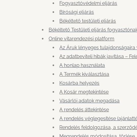
Fogyasztóvédelmi eljárás
Bírósági eljárás
Békéltető testületi eljárás
Békéltető Testületi eljárás fogyasztó
Online vitarendezési platform
Az Áruk lényeges tulajdonságaira
Az adatbeviteli hibák javítása – F
A honlap használata
A Termék kiválasztása
Kosárba helyezés
A Kosár megtekintése
Vásárlói adatok megadása
A rendelés áttekintése
A rendelés véglegesítése (ajánlatté
Rendelés feldolgozása, a szerződés
Megrendelés módosítása, törlése