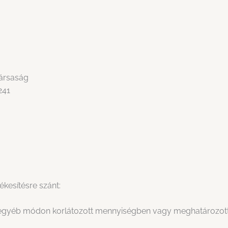
Társaság
241
ékesítésre szánt:
 egyéb módon korlátozott mennyiségben vagy meghatározott ű