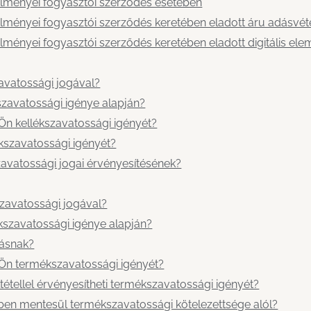
elményei fogyasztói szerződés esetében
elményei fogyasztói szerződés keretében eladott áru adásvét
elményei fogyasztói szerződés keretében eladott digitális el
zavatossági jogával?
kszavatossági igénye alapján?
 Ön kellékszavatossági igényét?
ékszavatossági igényét?
szavatossági jogai érvényesítésének?
szavatossági jogával?
ékszavatossági igénye alapján?
básnak?
 Ön termékszavatossági igényét?
tétellel érvényesítheti termékszavatossági igényét?
tben mentesül termékszavatossági kötelezettsége alól?