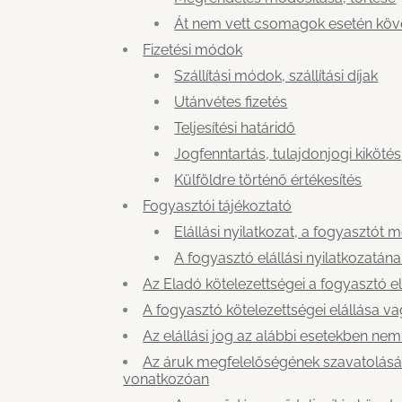
Át nem vett csomagok esetén köve
Fizetési módok
Szállítási módok, szállítási díjak
Utánvétes fizetés
Teljesítési határidő
Jogfenntartás, tulajdonjogi kikötés
Külföldre történő értékesítés
Fogyasztói tájékoztató
Elállási nyilatkozat, a fogyasztót 
A fogyasztó elállási nyilatkozatá
Az Eladó kötelezettségei a fogyasztó el
A fogyasztó kötelezettségei elállása 
Az elállási jog az alábbi esetekben ne
Az áruk megfelelőségének szavatolásá
vonatkozóan