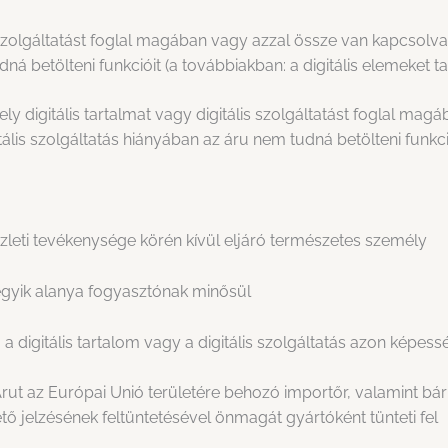
s szolgáltatást foglal magában vagy azzal össze van kapcsolva,
ná betölteni funkcióit (a továbbiakban: a digitális elemeket t
ely digitális tartalmat vagy digitális szolgáltatást foglal ma
tális szolgáltatás hiányában az áru nem tudná betölteni funkci
üzleti tevékenysége körén kívül eljáró természetes személy
egyik alanya fogyasztónak minősül
, a digitális tartalom vagy a digitális szolgáltatás azon képe
z Árut az Európai Unió területére behozó importőr, valamint b
jelzésének feltüntetésével önmagát gyártóként tünteti fel