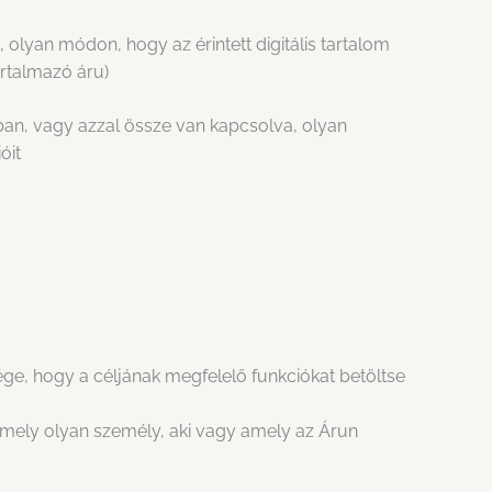
 olyan módon, hogy az érintett digitális tartalom
artalmazó áru)
gában, vagy azzal össze van kapcsolva, olyan
óit
ssége, hogy a céljának megfelelő funkciókat betöltse
ármely olyan személy, aki vagy amely az Árun