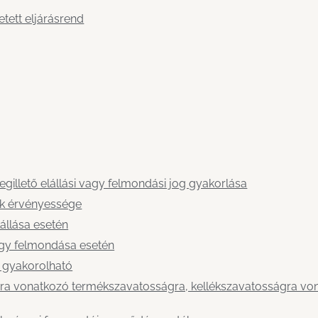
tett eljárásrend
megillető elállási vagy felmondási jog gyakorlása
nak érvényessége
állása esetén
vagy felmondása esetén
m gyakorolható
ra vonatkozó termékszavatosságra, kellékszavatosságra von