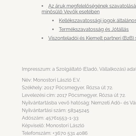
Az áruk megfelelőségének szavatolásá
minősülő Vevők esetében
Kellékszavatossági jogok általáno
Termékszavatosság és Jótállás
Viszonteladói és Kiemelt partneri (B2B) 
Impresszum: a Szolgáltató (Eladó, Vállalkozás) ada
Név: Monostori László E.V.
Székhely: 2017 Pócsmegyer, Rózsa út 72.
Levelezési cím: 2017 Pócsmegyer, Rózsa út 72.
Nyilvántartásba vevő hatóság: Nemzeti Adó- és Vá
Nyilvántartási szám: 58345245
Adószám: 45761553-1-33
Képviselő: Monostori László
Telefonszám: +3670 531 4086