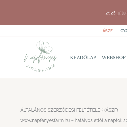
Skip
to
2026. júli
content
ÁSZF
GY
KEZDŐLAP
WEBSHOP
ÁLTALÁNOS SZERZŐDÉSI FELTÉTELEK (ÁSZF)
www.napfenyesfarm.hu – hatályos ettől a naptól: 20