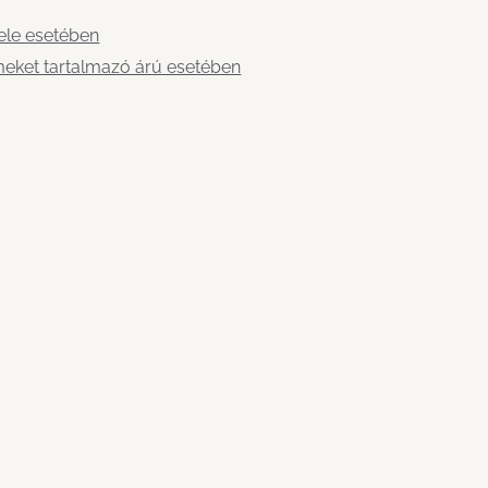
ele esetében
emeket tartalmazó árú esetében