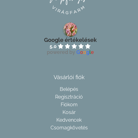
Google értékelések
5.0
powered by
G
o
o
g
l
e
Vásárlói fiók
Belépés
Regisztráció
Fiókom
Kosár
Kedvencek
Csomagkövetés