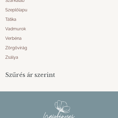
Szarkaláb
Szeplőlapu
Tátika
Vadmurok
Verbéna
Zörgővirág
Zsálya
Szűrés ár szerint