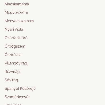
Macskamenta
Medveköröm
Menyecskeszem
Nyári Viola
Ökörfarkkóró
Ördögszem
Őszirózsa
Pillangóvirág
Rézvirág
Sóvirág
Spanyol Küllőrojt
Szamárkenyér