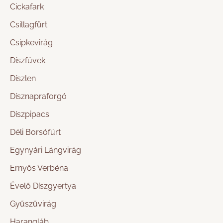
Cickafark
Csillagfürt
Csipkevirág
Díszfüvek
Díszlen
Dísznapraforgó
Díszpipacs
Déli Borsófürt
Egynyári Lángvirág
Ernyős Verbéna
Évelő Díszgyertya
Gyűszűvirág
Harangláb