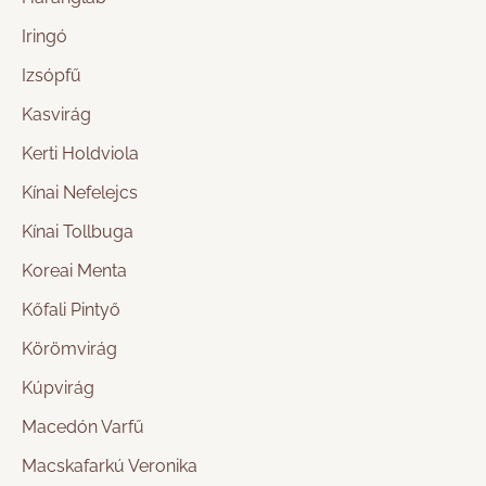
Iringó
Izsópfű
Kasvirág
Kerti Holdviola
Kínai Nefelejcs
Kínai Tollbuga
Koreai Menta
Kőfali Pintyő
Körömvirág
Kúpvirág
Macedón Varfű
Macskafarkú Veronika