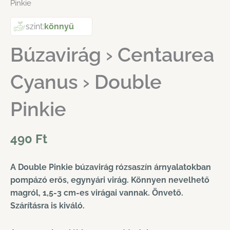
Pinkie
szint:
könnyű
Búzavirág › Centaurea
Cyanus › Double
Pinkie
490
Ft
A Double Pinkie búzavirág rózsaszín árnyalatokban
pompázó erős, egynyári virág. Könnyen nevelhető
magról, 1,5-3 cm-es virágai vannak. Önvető.
Szárításra is kiváló.