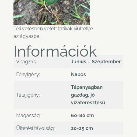
Téli vetésben vetett tátikák kiültetve
az ágyásba.
Információk
Virágzás:
Június – Szeptember
Fényigény:
Napos
Tápanyagban
Talajigény:
gazdag, jó
vízáteresztésű
Magasság:
60-80 cm
Ültetési távolság:
20-25 cm