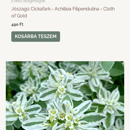
Évelő virágmagok
Jószagú Cickafark › Achillea Filipendulina › Cloth
of Gold
490
Ft
KOSÁRBA TESZEM