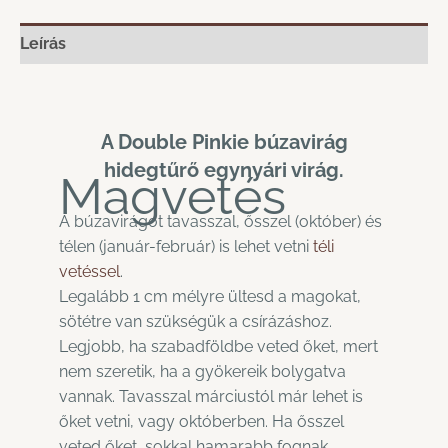
Leírás
A Double Pinkie búzavirág
hidegtűrő egynyári virág.
Magvetés
A búzavirágot tavasszal, ősszel (október) és
télen (január-február) is lehet vetni
téli
vetéssel
.
Legalább 1 cm mélyre ültesd a magokat,
sötétre van szükségük a csírázáshoz.
Legjobb, ha szabadföldbe veted őket, mert
nem szeretik, ha a gyökereik bolygatva
vannak. Tavasszal márciustól már lehet is
őket vetni, vagy októberben. Ha ősszel
veted őket, sokkal hamarabb fognak