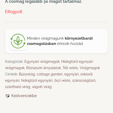
A csomag legalább 30 magot tartalmaz.
Elfogyott
Minden virágmagunk
környezetbarát
csomagolásban
érkezik hozzád.
Kategóriák:
Egynyári virágmagok
,
Hidegtűrő egynyári
virágmagok
,
Rózsaszín árnyalatok
,
Téli vetés
,
Virágmagok
Címkék:
Búzavirág
,
cottage garden
,
egynyári
,
esküvői
egynyári
,
hidegtűrő egynyári
,
őszi vetés
,
szárazságtűrő
,
szárítható virág
,
vágott virág
Kedvencekbe