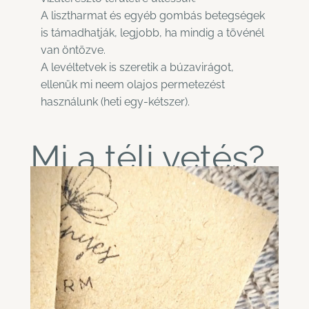
A lisztharmat és egyéb gombás betegségek
is támadhatják, legjobb, ha mindig a tövénél
van öntözve.
A levéltetvek is szeretik a búzavirágot,
ellenük mi neem olajos permetezést
használunk (heti egy-kétszer).
Mi a téli vetés?