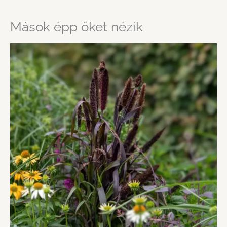
Mások épp őket nézik