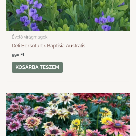
Évelő virágmagok
Déli Borsófürt › Baptisia Australis
990
Ft
KOSÁRBA TESZEM