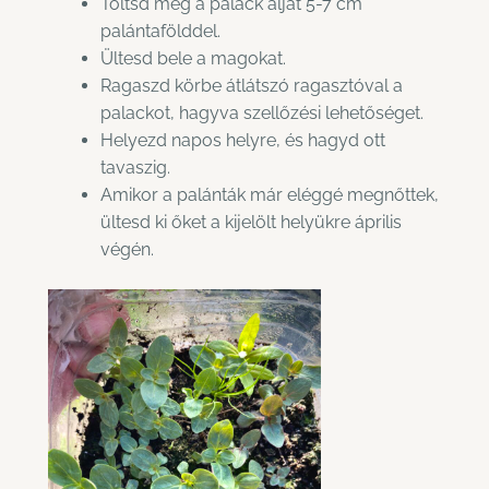
Töltsd meg a palack alját 5-7 cm
palántafölddel.
Ültesd bele a magokat.
Ragaszd körbe átlátszó ragasztóval a
palackot, hagyva szellőzési lehetőséget.
Helyezd napos helyre, és hagyd ott
tavaszig.
Amikor a palánták már eléggé megnőttek,
ültesd ki őket a kijelölt helyükre április
végén.