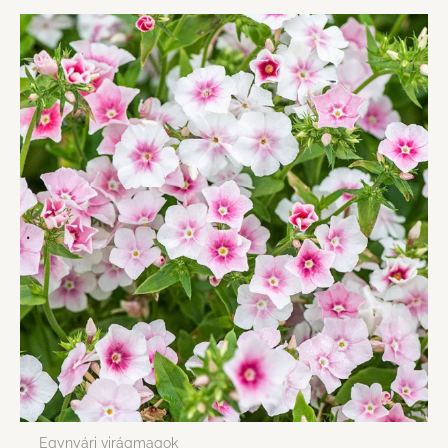
Egynyári virágmagok