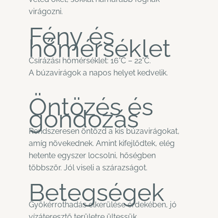
virágozni.
Fény és
hőmérséklet
Csírázási hőmérséklet: 16°C – 22°C.
A búzavirágok a napos helyet kedvelik.
Öntözés és
gondozás
Rendszeresen öntözd a kis búzavirágokat,
amíg növekednek. Amint kifejlődtek, elég
hetente egyszer locsolni, hőségben
többször. Jól viseli a szárazságot.
Betegségek
Gyökérrothadás elkerülése érdekében, jó
vízáteresztő területre ültessük.