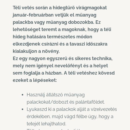
Téli vetés során a hidegtűrő virágmagokat
január-februárban vetjük el műanyag
palackba vagy műanyag dobozokba. Ez
lehetőséget teremt a magoknak, hogy a téli
hideg hatására természetes módon
elkezdjenek csírázni és a tavaszi időszakra
kialakuljon a növény.
Ez egy nagyon egyszerű és sikeres technika,
mely nem igényel nevelőfényt és a helyet
sem foglalja a házban. A téli vetéshez kövesd
ezeket a lépéseket:
Használj átlátszó műanyag
palackokat/dobozt és palántaföldet.
Lyukaszd ki a palackok alját a vízelvezetés
érdekében, majd vágd félbe úgy, hogy a
tetejét lehajthatod.