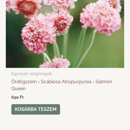
Egynyári virágmagok
Ördögszem › Scabiosa Atropurpurea › Salmon
Queen
690
Ft
KOSÁRBA TESZEM