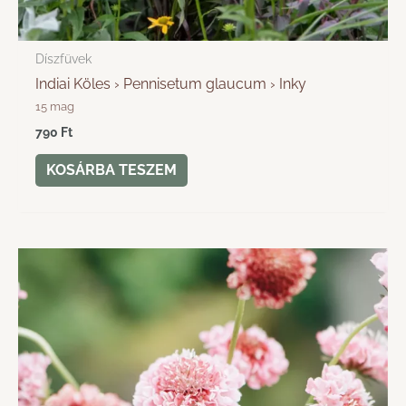
Díszfüvek
Indiai Köles › Pennisetum glaucum › Inky
15 mag
790
Ft
KOSÁRBA TESZEM