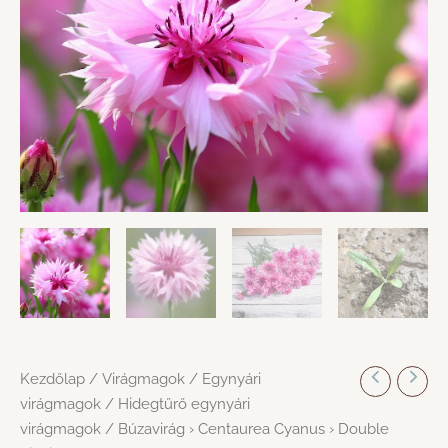
Kezdőlap
/
Virágmagok
/
Egynyári
virágmagok
/
Hidegtűrő egynyári
virágmagok
/ Búzavirág › Centaurea Cyanus › Double