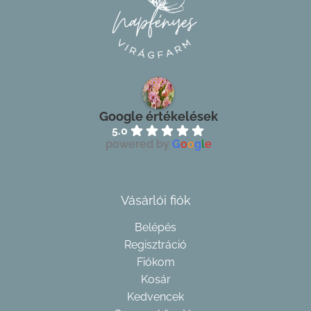
Google értékelések
5.0
powered by
G
o
o
g
l
e
Vásárlói fiók
Belépés
Regisztráció
Fiókom
Kosár
Kedvencek