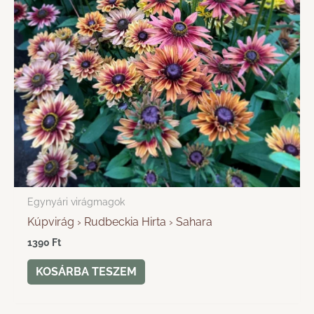
Egynyári virágmagok
Kúpvirág › Rudbeckia Hirta › Sahara
1390
Ft
KOSÁRBA TESZEM