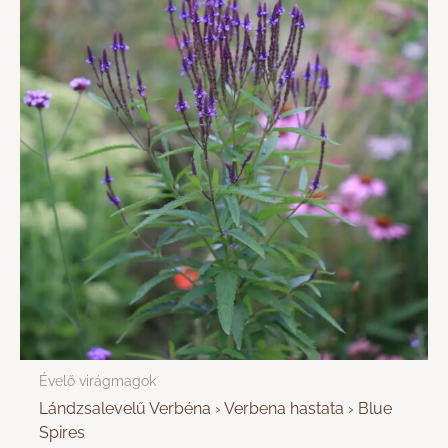
Évelő virágmagok
Lándzsalevelű Verbéna › Verbena hastata › Blue
Spires