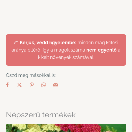
🌱
Kérjük, vedd figyelembe:
minden mag kelési
aránya eltérő, így a magok száma
nem egyenlő
a
kikelt növények számával.
Oszd meg másokkal is:
Népszerű termékek