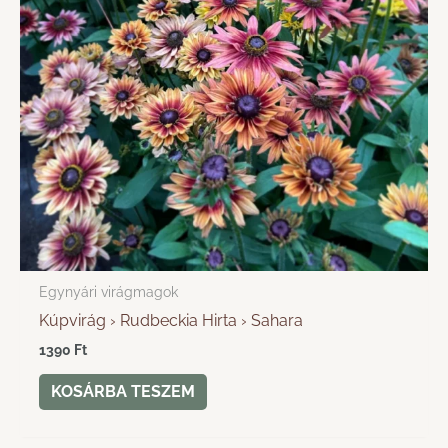
Egynyári virágmagok
Kúpvirág › Rudbeckia Hirta › Sahara
1390
Ft
KOSÁRBA TESZEM