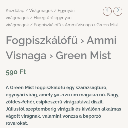
Kezdőlap
/
Virágmagok
/
Egynyári
virágmagok
/
Hidegtűrő egynyári
virágmagok
/ Fogpiszkálófű › Ammi Visnaga › Green Mist
Fogpiszkálófű › Ammi
Visnaga › Green Mist
590
Ft
A Green Mist fogpiszkálófű egy szárazságtűrő,
egynyári virág, amely 90–120 cm magasra nő. Nagy,
zöldes-fehér, csipkeszerű virágzatával díszít.
Júliustól szeptemberig virágzik és kiválóan alkalmas
vágott virágnak, valamint vonzza a beporzó
rovarokat.