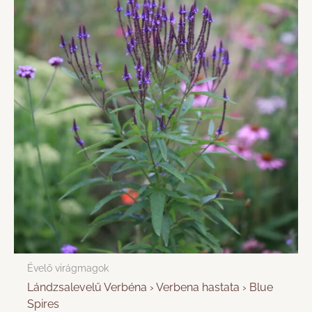
Évelő virágmagok
Lándzsalevelű Verbéna › Verbena hastata › Blue
Spires