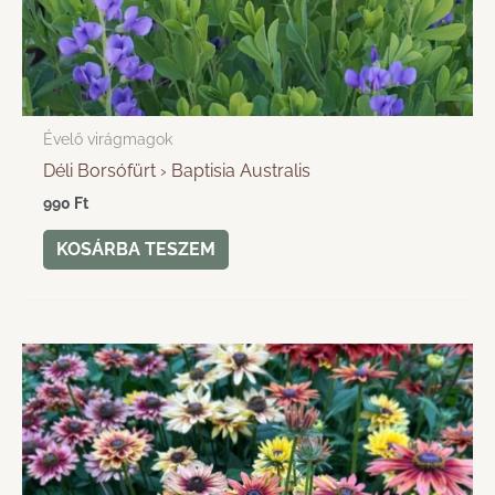
Évelő virágmagok
Déli Borsófürt › Baptisia Australis
990
Ft
KOSÁRBA TESZEM