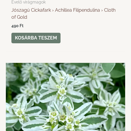
Évelő virágmagok
Jószagú Cickafark › Achillea Filipendulina › Cloth
of Gold
490
Ft
KOSÁRBA TESZEM