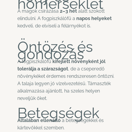
hőmérséklet
A magok csírázása
2–3 hét
alatt szokott
elindulni. A fogpiszkálófű a
napos helyeket
kedveli, de elviseli a félárnyékot is.
Öntözés és
gondozás
A fogpiszkálófű
kifejlett növényként jól
tolerálja a szárazságot
, de a cseperedő
növénykéket érdemes rendszeresen öntözni.
A talaja legyen jó vízelvezetésű. Támaszték
alkalmazása ajánlott, ha szeles helyen
neveljük őket.
Betegségek
Általában ellenálló
a betegségekkel és
kártevőkkel szemben.