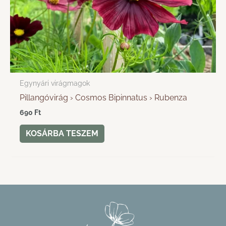
Egynyári virágmagok
Pillangóvirág › Cosmos Bipinnatus › Rubenza
690
Ft
KOSÁRBA TESZEM