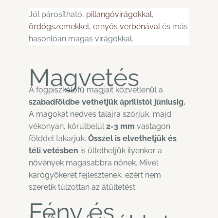
Jól párosítható,
pillangóvirágokkal
,
ördögszemekkel
,
ernyős verbénával
és más
hasonlóan magas virágokkal.
Magvetés
A fogpiszkálófű magjait közvetlenül a
szabadföldbe vethetjük áprilistól júniusig.
A magokat nedves talajra szórjuk, majd
vékonyan, körülbelül
2-3 mm
vastagon
földdel takarjuk.
Ősszel is elvethetjük és
téli vetésben
is ültethetjük ilyenkor a
növények magasabbra nőnek. Mivel
karógyökeret fejlesztenek, ezért nem
szeretik túlzottan az átültetést.
Fény és