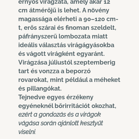
ernyős virágzata, amely akár 12
cm átmérőjű is lehet. A növény
magassága elérheti a 90–120 cm-
t, erős szárai és finoman szeldelt,
páfrányszerű lombozata miatt
ideális választás virágágyásokba
és vágott virágként egyaránt.
Virágzása júliustól szeptemberig
tart és vonzza a beporzó
rovarokat, mint például a méheket
és pillangókat.
Tejnedve egyes érzékeny
egyéneknél bőrirritációt okozhat,
ezért a gondozás és a virágok
vágása során ajánlott kesztyűt
viselni
.