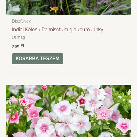
Díszfüvek
Indiai Köles › Pennisetum glaucum › Inky
15 mag
790
Ft
KOSÁRBA TESZEM