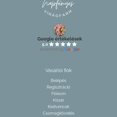
Google értékelések
5.0
powered by
G
o
o
g
l
e
Vásárlói fiók
Belépés
Regisztráció
Fiókom
Kosár
Kedvencek
Csomagkövetés