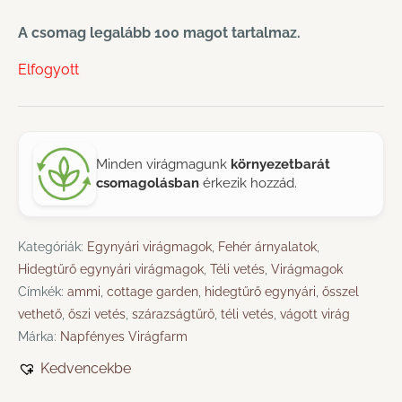
A csomag legalább 100 magot tartalmaz.
Elfogyott
Minden virágmagunk
környezetbarát
csomagolásban
érkezik hozzád.
Kategóriák:
Egynyári virágmagok
,
Fehér árnyalatok
,
Hidegtűrő egynyári virágmagok
,
Téli vetés
,
Virágmagok
Címkék:
ammi
,
cottage garden
,
hidegtűrő egynyári
,
ősszel
vethető
,
őszi vetés
,
szárazságtűrő
,
téli vetés
,
vágott virág
Márka:
Napfényes Virágfarm
Kedvencekbe