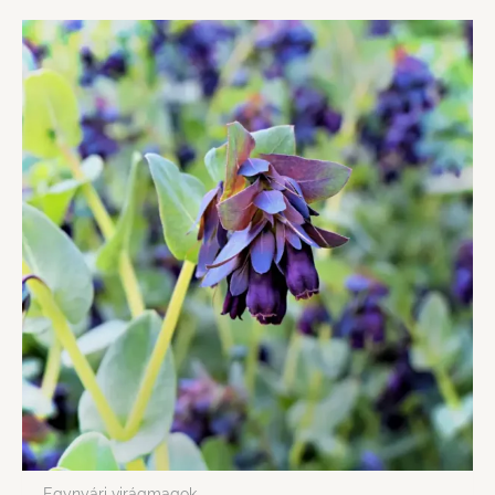
Egynyári virágmagok