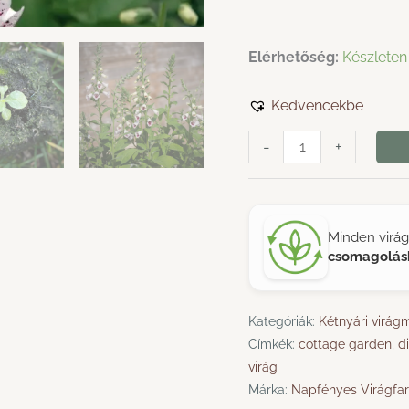
Elérhetőség:
Készleten
Kedvencekbe
Gyűszűvirág
-
+
›
Digitalis
Purpurea
›
Minden vir
Pam's
csomagolás
Choice
mennyiség
Kategóriák:
Kétnyári virá
Címkék:
cottage garden
,
di
virág
Márka:
Napfényes Virágfa