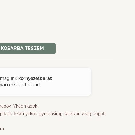
KOSÁRBA TESZEM
ágmagunk
környezetbarát
ban
érkezik hozzád.
gmagok
,
Virágmagok
gitalis
,
félárnyékos
,
gyűszűvirág
,
kétnyári virág
,
vágott
rm