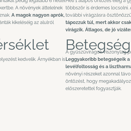
ntákat pedig legalább 6 héttel
Heti 1 alapos öntözés elég a 
a kertbe. A növények áttelelnek
többször is érdemes locsolni. 
znak.
A magok nagyon aprók,
további virágzásra ösztönözz
ánták kikeléséig az alulról
tápozzuk túl, mert akkor csa
virágzik. Átlagos, de jó vízát
rséklet
Betegség
A gyűszűvirágok viszonylag 
lyezést kedvelik. Árnyékban is
Leggyakoribb betegségeik a
levélfoltosság és a lisztharm
növényi részeket azonnal távolí
öntözést, hogy megakadályozz
előszeretettel fogyasztják.