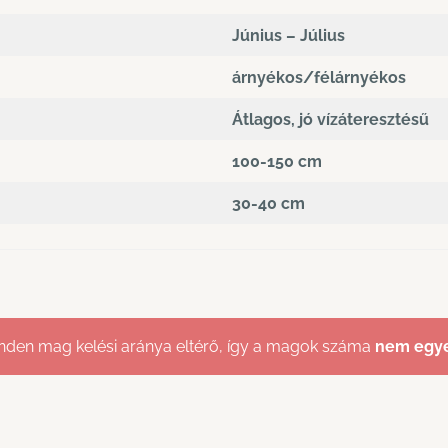
Június – Július
árnyékos/félárnyékos
Átlagos, jó vízáteresztésű
100-150 cm
30-40 cm
den mag kelési aránya eltérő, így a magok száma
nem egy