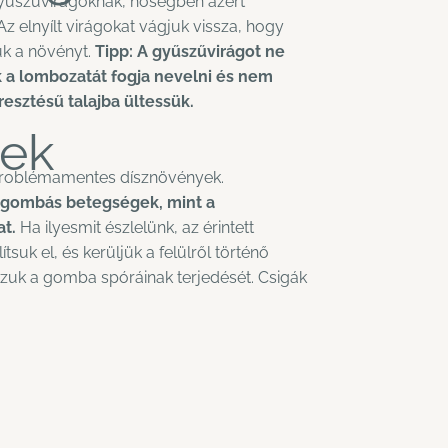
gyűszűvirágoknak, hőségben azért
Az elnyílt virágokat vágjuk vissza, hogy
ük a növényt.
Tipp: A gyűszűvirágot ne
k a lombozatát fogja nevelni és nem
eresztésű talajba ültessük.
ek
problémamentes dísznövények.
 gombás betegségek, mint a
at.
Ha ilyesmit észlelünk, az érintett
tsuk el, és kerüljük a felülről történő
uk a gomba spóráinak terjedését. Csigák