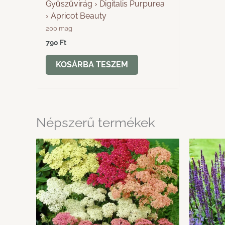
Gyűszűvirág › Digitalis Purpurea
› Apricot Beauty
200 mag
790
Ft
KOSÁRBA TESZEM
Népszerű termékek