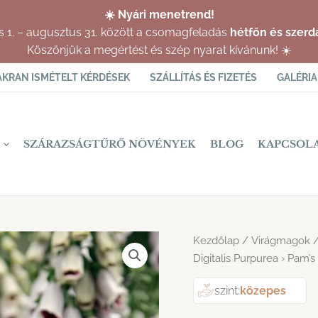
☀️ Nyári menetrend!
us 1. – augusztus 31. között a csomagfeladás
hétfőn és szerd
Köszönjük a megértést és szép nyarat kívánunk! ☀️
AKRAN ISMÉTELT KÉRDÉSEK
SZÁLLÍTÁS ÉS FIZETÉS
GALÉRIA
SZÁRAZSÁGTŰRŐ NÖVÉNYEK
BLOG
KAPCSOL
Kezdőlap
/
Virágmagok
Digitalis Purpurea › Pam
szint:
közepes