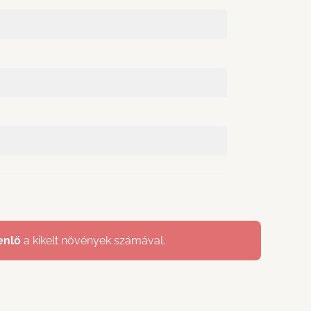
enlő
a kikelt növények számával.