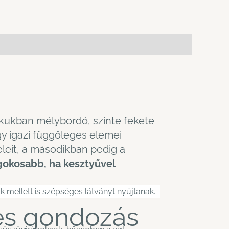
rkukban mélybordó, szinte fekete
gy igazi függőleges elemei
eleit, a másodikban pedig a
gokosabb, ha kesztyűvel
 mellett is szépséges látványt nyújtanak.
és gondozás