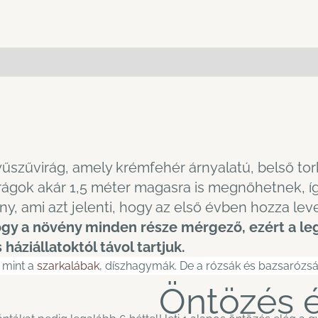
űszűvirág, amely krémfehér árnyalatú, belső to
irágok akár 1,5 méter magasra is megnőhetnek, í
ny, ami azt jelenti, hogy az első évben hozza lev
ogy a növény minden része mérgező, ezért a le
áziállatoktól távol tartjuk.
 mint a
szarkalábak
, díszhagymák. De a rózsák és bazsarózsák
Öntözés 