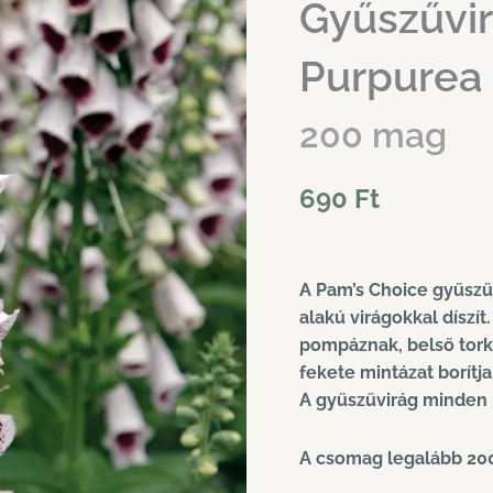
Gyűszűvirá
Purpurea 
200 mag
690
Ft
A Pam’s Choice gyűszű
alakú virágokkal díszít
pompáznak, belső tork
fekete mintázat borítja
A gyűszűvirág minden 
A csomag legalább 200