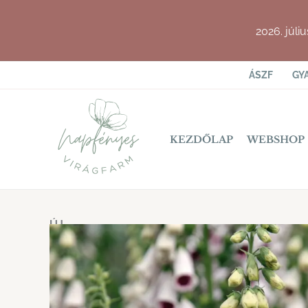
Skip
to
2026. júli
content
ÁSZF
GY
KEZDŐLAP
WEBSHOP
ÚJ