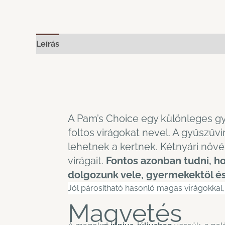
Leírás
A Pam’s Choice egy különleges gy
foltos virágokat nevel. A gyűszűv
lehetnek a kertnek. Kétnyári növé
virágait.
Fontos azonban tudni, h
dolgozunk vele, gyermekektől és h
Jól párosítható hasonló magas virágokkal,
Magvetés