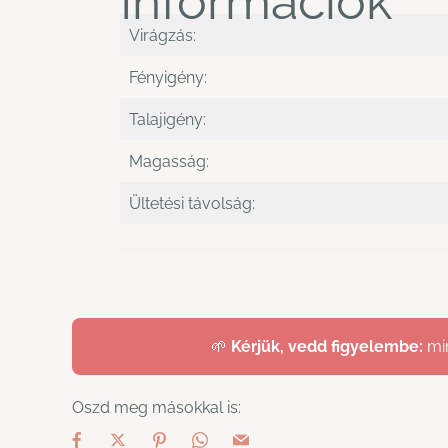
Információk
Virágzás:
Fényigény:
Talajigény:
Magasság:
Ültetési távolság:
🌱
Kérjük, vedd figyelembe:
min
Oszd meg másokkal is: