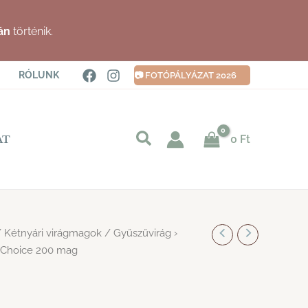
án
történik.
RÓLUNK
📷 FOTÓPÁLYÁZAT 2026
Keresés
0
Ft
AT
indítása
/
Kétnyári virágmagok
/ Gyűszűvirág ›
’s Choice 200 mag