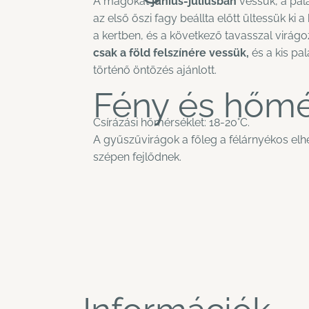
A magokat
június-júliusban
vessük, a palá
az első őszi fagy beállta előtt ültessük ki 
a kertben, és a következő tavasszal virágo
csak a föld felszínére vessük,
és a kis pal
történő öntözés ajánlott.
Fény és hőmé
Csírázási hőmérséklet: 18-20°C.
A gyűszűvirágok a főleg a félárnyékos elhe
szépen fejlődnek.