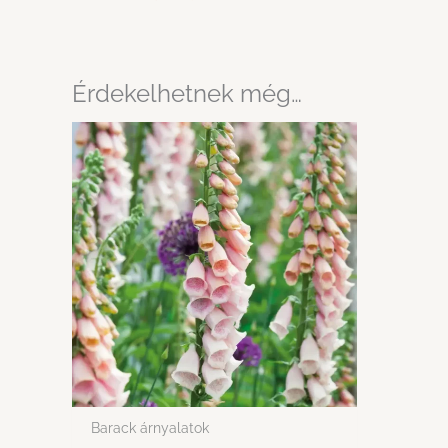
Érdekelhetnek még…
Barack árnyalatok