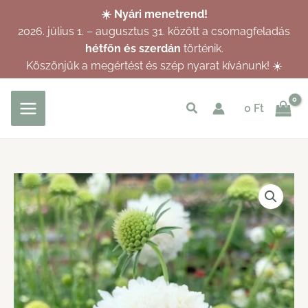
Skip
☀️ Nyári menetrend!
to
2026. július 1. – augusztus 31. között a csomagfeladás
content
hétfőn és szerdán
történik.
Köszönjük a megértést és szép nyarat kívánunk! ☀️
Keresés
0
Ft
indítása