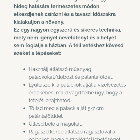
hideg hatására természetes módon
elkezdjenek csírázni és a tavaszi időszakra
kialakuljon a növény.
Ez egy nagyon egyszerű és sikeres technika,
mely nem igényel nevelőfényt és a helyet
sem foglalja a házban. A téli vetéshez kövesd
ezeket a lépéseket:
Használj átlátszó műanyag
palackokat/dobozt és palántaföldet.
Lyukaszd ki a palackok alját a vízelvezetés
érdekében, majd vágd félbe úgy, hogy a
tetejét lehajthatod.
Töltsd meg a palack alját 5-7 cm
palántafölddel.
Ültesd bele a magokat.
Ragaszd körbe átlátszó ragasztóval a
palackot, hagyva szellőzési lehetőséget.