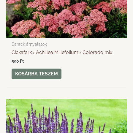
Barack árnyalatok
Cickafark › Achillea Millefolium › Colorado mix
590
Ft
KOSÁRBA TESZEM