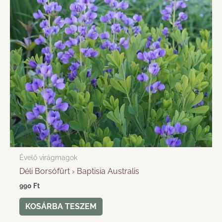
Évelő virágmagok
Déli Borsófürt › Baptisia Australis
990
Ft
KOSÁRBA TESZEM