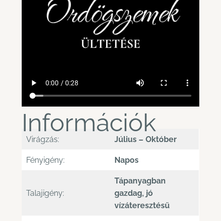
Információk
Virágzás:
Július – Október
Fényigény:
Napos
Tápanyagban
Talajigény:
gazdag, jó
vízáteresztésű