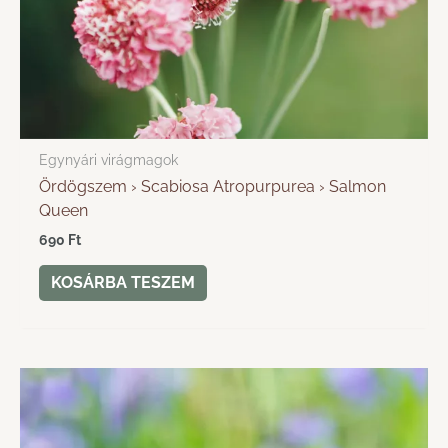
Egynyári virágmagok
Ördögszem › Scabiosa Atropurpurea › Salmon
Queen
690
Ft
KOSÁRBA TESZEM