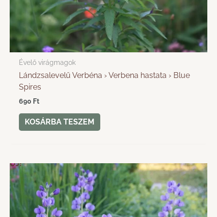
Évelő virágmagok
Lándzsalevelű Verbéna › Verbena hastata › Blue
Spires
690
Ft
KOSÁRBA TESZEM
ÚJ!