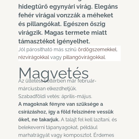
hidegtűrő egynyári virág. Elegáns
fehér virágai vonzzák a méheket
és pillangókat. Egészen őszig
virágzik. Magas termete miatt
támasztékot igényelhet.
Jól párosítható más színű
ördögszemekkel
,
rézvirágokkal
vagy
pillangóvirágokkal
.
Magvetés
Az ültetést beltérben már február-
márciusban elkezdhetjük.
Szabadföldi vetés: április-május.
A magoknak fényre van szüksége a
csírázáshoz, így a föld felszínére vessük
őket, ne takarjuk.
A talajt fel kell lazítani, és
belekeverni tápanyagokat, például
marhatrágyát vagy komposztot. Érdemes