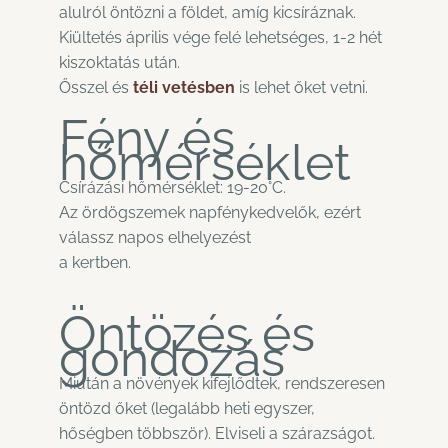
alulról öntözni a földet, amíg kicsíráznak.
Kiültetés április vége felé lehetséges, 1-2 hét
kiszoktatás után.
Ősszel és
téli vetésben
is lehet őket vetni.
Fény és
hőmérséklet
Csírázási hőmérséklet: 19-20°C.
Az ördögszemek napfénykedvelők, ezért
válassz napos elhelyezést
a kertben.
Öntözés és
gondozás
Miután a növények kifejlődtek, rendszeresen
öntözd őket (legalább heti egyszer,
hőségben többször). Elviseli a szárazságot.