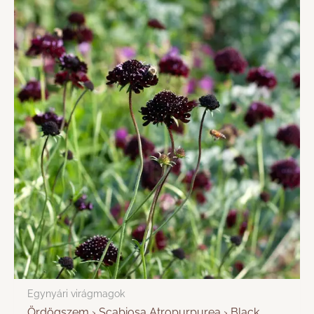
Egynyári virágmagok
Ördögszem › Scabiosa Atropurpurea › Black