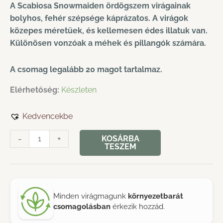
A Scabiosa Snowmaiden ördögszem virágainak
bolyhos, fehér szépsége káprázatos. A virágok
közepes méretűek, és kellemesen édes illatuk van.
Különösen vonzóak a méhek és pillangók számára.
A csomag legalább 20 magot tartalmaz.
Elérhetőség:
Készleten
Kedvencekbe
Ördögszem
-
+
KOSÁRBA
TESZEM
›
Scabiosa
Atropurpurea
›
Minden virágmagunk
környezetbarát
Snowmaiden
csomagolásban
érkezik hozzád.
mennyiség