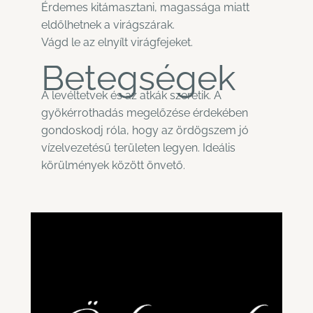
Érdemes kitámasztani, magassága miatt
eldőlhetnek a virágszárak.
Vágd le az elnyílt virágfejeket.
Betegségek
A levéltetvek és az atkák szeretik. A
gyökérrothadás megelőzése érdekében
gondoskodj róla, hogy az ördögszem jó
vízelvezetésű területen legyen. Ideális
körülmények között önvető.