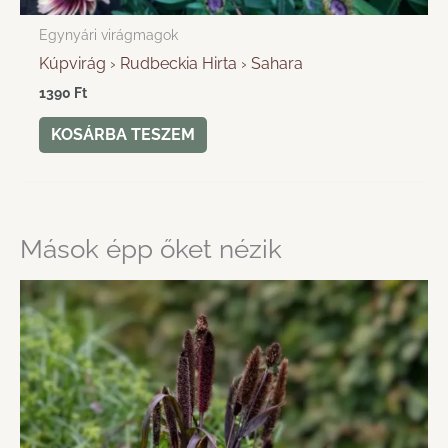
Egynyári virágmagok
Kúpvirág › Rudbeckia Hirta › Sahara
1390
Ft
KOSÁRBA TESZEM
Mások épp őket nézik