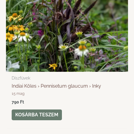
Díszfüvek
Indiai Köles › Pennisetum glaucum › Inky
15 mag
790
Ft
KOSÁRBA TESZEM