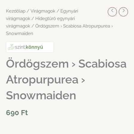
Kezdőlap
/
Virágmagok
/
Egynyári
virágmagok
/
Hidegtűrő egynyári
virágmagok
/ Ördögszem › Scabiosa Atropurpurea ›
Snowmaiden
szint:
könnyű
Ördögszem › Scabiosa
Atropurpurea ›
Snowmaiden
690
Ft