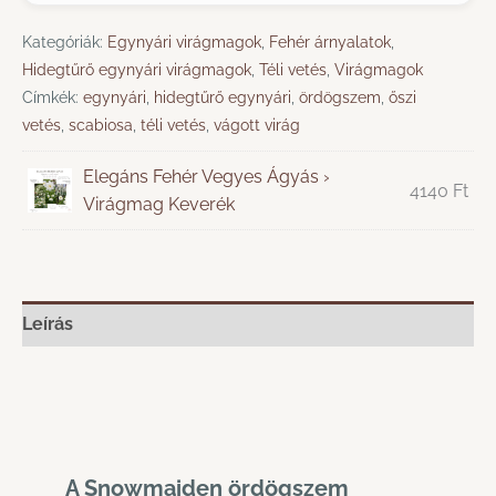
Kategóriák:
Egynyári virágmagok
,
Fehér árnyalatok
,
Hidegtűrő egynyári virágmagok
,
Téli vetés
,
Virágmagok
Címkék:
egynyári
,
hidegtűrő egynyári
,
ördögszem
,
őszi
vetés
,
scabiosa
,
téli vetés
,
vágott virág
Elegáns Fehér Vegyes Ágyás ›
4140
Ft
Virágmag Keverék
Leírás
A Snowmaiden ördögszem