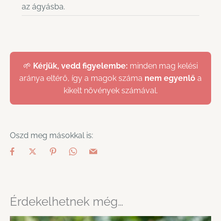
az ágyásba.
🌱
Kérjük, vedd figyelembe:
minden mag kelési
aránya eltérő, így a magok száma
nem egyenlő
a
kikelt növények számával.
Oszd meg másokkal is:
Érdekelhetnek még…