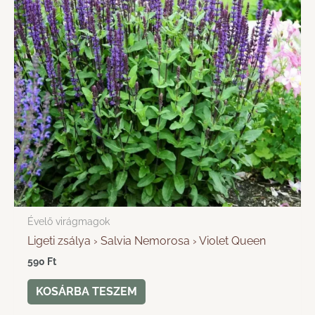
Évelő virágmagok
Ligeti zsálya › Salvia Nemorosa › Violet Queen
590
Ft
KOSÁRBA TESZEM