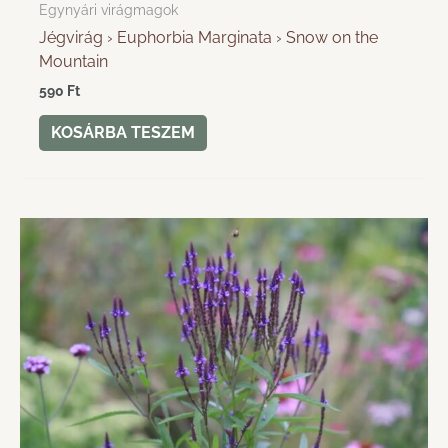
Egynyári virágmagok
Jégvirág › Euphorbia Marginata › Snow on the
Mountain
590
Ft
KOSÁRBA TESZEM