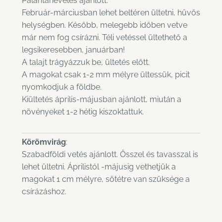
Palántanevelés ajánlott.
Február-márciusban lehet beltéren ültetni, hűvös
helységben. Később, melegebb időben vetve
már nem fog csírázni. Téli vetéssel ültethető a
legsikeresebben, januárban!
A talajt trágyázzuk be, ültetés előtt.
A magokat csak 1-2 mm mélyre ültessük, picit
nyomkodjuk a földbe.
Kiültetés április-májusban ajánlott, miután a
növényeket 1-2 hétig kiszoktattuk.
Körömvirág
:
Szabadföldi vetés ajánlott. Ősszel és tavasszal is
lehet ültetni. Áprilistól -májusig vethetjük a
magokat 1 cm mélyre, sötétre van szüksége a
csírázáshoz.