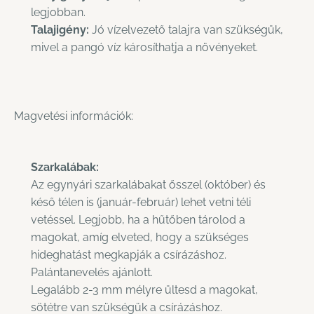
legjobban.
Talajigény:
Jó vízelvezető talajra van szükségük,
mivel a pangó víz károsíthatja a növényeket.
Magvetési információk:
Szarkalábak:
Az egynyári szarkalábakat ősszel (október) és
késő télen is (január-február) lehet vetni téli
vetéssel. Legjobb, ha a hűtőben tárolod a
magokat, amíg elveted, hogy a szükséges
hideghatást megkapják a csírázáshoz.
Palántanevelés ajánlott.
Legalább 2-3 mm mélyre ültesd a magokat,
sötétre van szükségük a csírázáshoz.