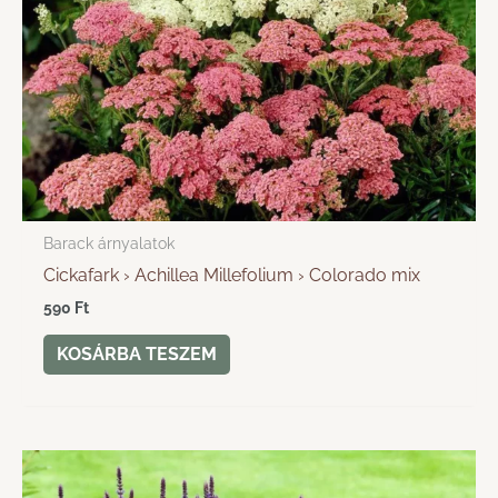
Barack árnyalatok
Cickafark › Achillea Millefolium › Colorado mix
590
Ft
KOSÁRBA TESZEM