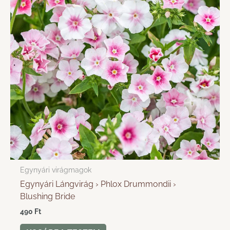
Egynyári virágmagok
Egynyári Lángvirág › Phlox Drummondii ›
Blushing Bride
490
Ft