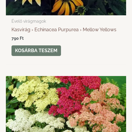
Évelő virágmagok
Kasvirág › Echinacea Purpurea › Mellow Yellows
790
Ft
KOSÁRBA TESZEM