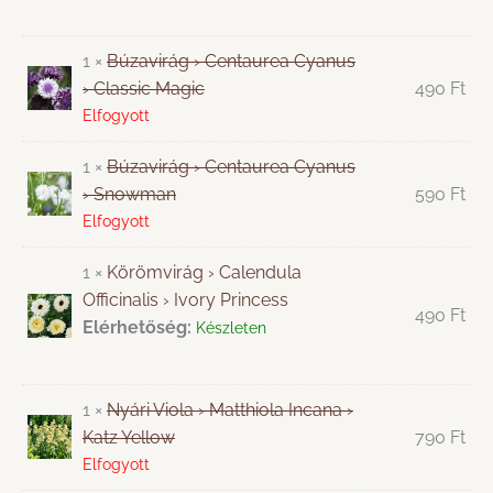
1 ×
Búzavirág › Centaurea Cyanus
› Classic Magic
490
Ft
Elfogyott
1 ×
Búzavirág › Centaurea Cyanus
› Snowman
590
Ft
Elfogyott
1 ×
Körömvirág › Calendula
Officinalis › Ivory Princess
490
Ft
Elérhetőség:
Készleten
1 ×
Nyári Viola › Matthiola Incana ›
Katz Yellow
790
Ft
Elfogyott