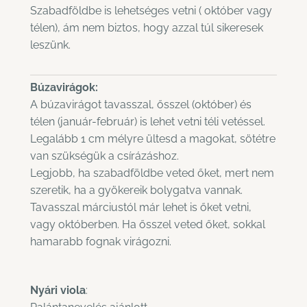
Szabadföldbe is lehetséges vetni ( október vagy
télen), ám nem biztos, hogy azzal túl sikeresek
leszünk.
Búzavirágok:
A búzavirágot tavasszal, ősszel (október) és
télen (január-február) is lehet vetni téli vetéssel.
Legalább 1 cm mélyre ültesd a magokat, sötétre
van szükségük a csírázáshoz.
Legjobb, ha szabadföldbe veted őket, mert nem
szeretik, ha a gyökereik bolygatva vannak.
Tavasszal márciustól már lehet is őket vetni,
vagy októberben. Ha ősszel veted őket, sokkal
hamarabb fognak virágozni.
Nyári viola
: