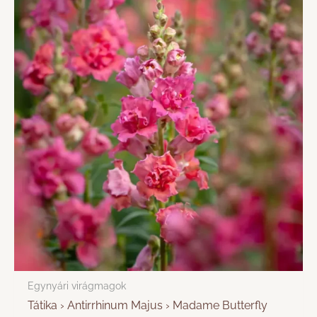
Egynyári virágmagok
Tátika › Antirrhinum Majus › Madame Butterfly