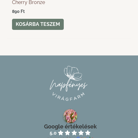
Cherry Bronze
890
Ft
KOSÁRBA TESZEM
Google értékelések
5.0