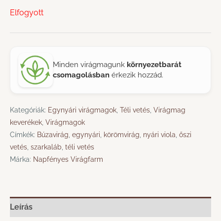
Elfogyott
Minden virágmagunk
környezetbarát
csomagolásban
érkezik hozzád.
Kategóriák:
Egynyári virágmagok
,
Téli vetés
,
Virágmag
keverékek
,
Virágmagok
Címkék:
Búzavirág
,
egynyári
,
körömvirág
,
nyári viola
,
őszi
vetés
,
szarkaláb
,
téli vetés
Márka:
Napfényes Virágfarm
Leírás