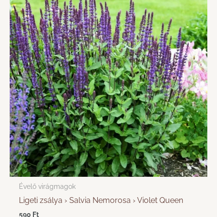
Évelő virágmagok
Ligeti zsálya › Salvia Nemorosa › Violet Queen
590
Ft