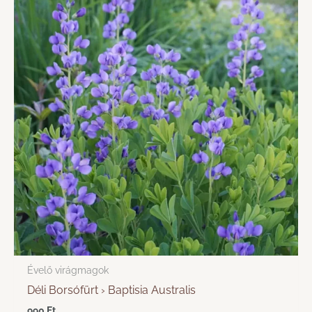
Évelő virágmagok
Déli Borsófürt › Baptisia Australis
990
Ft