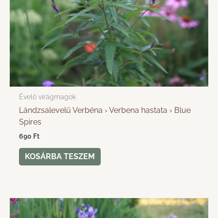
Évelő virágmagok
Lándzsalevelű Verbéna › Verbena hastata › Blue
Spires
690
Ft
KOSÁRBA TESZEM
ÚJ!