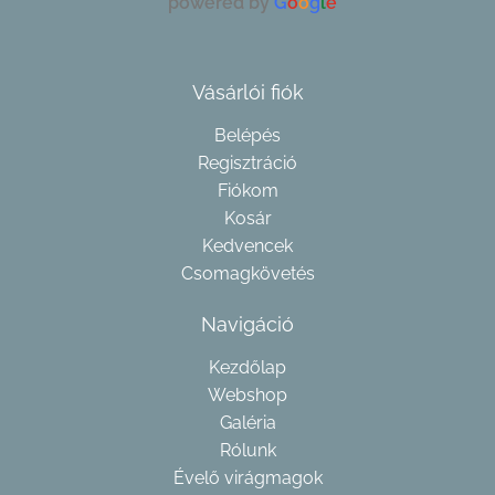
powered by
G
o
o
g
l
e
Vásárlói fiók
Belépés
Regisztráció
Fiókom
Kosár
Kedvencek
Csomagkövetés
Navigáció
Kezdőlap
Webshop
Galéria
Rólunk
Évelő virágmagok