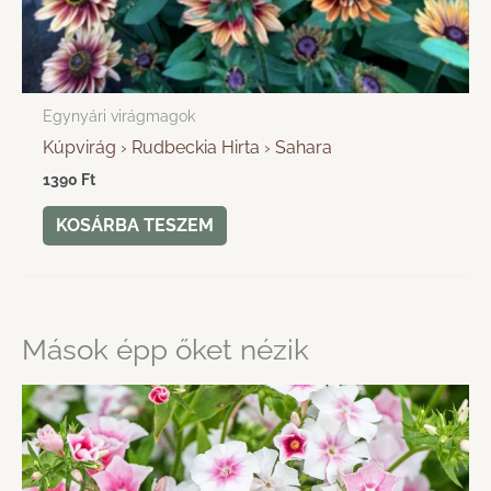
Egynyári virágmagok
Kúpvirág › Rudbeckia Hirta › Sahara
1390
Ft
KOSÁRBA TESZEM
Mások épp őket nézik