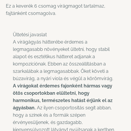
Ez a keverék 6 csomag virágmagot tartalmaz,
fajtánként csomagolva.
Ültetési javaslat
A virágágyás hátterébe érdemes a
legmagasabb növényeket ültetni, hogy stabil
alapot és esztétikus hátteret adjanak a
kompozíciónak. Ebben az összeállításban a
szarkalábak a legmagasabbak. Őket követi a
búzavirág, a nyári viola és végül a körömvirág.
A virágokat érdemes fajonként hármas vagy
ötös csoportokban elültetni, hogy
harmonikus, természetes hatást érjünk el az
ágyásban.
Az ilyen csoportosítás segít abban,
hogy a színek és a formák szépen
érvényesüljenek, és gazdagabb,
kiegyensúlyozott látványt nyújtsanak a kertben.