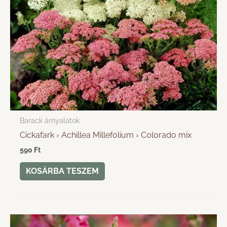
Barack árnyalatok
Cickafark › Achillea Millefolium › Colorado mix
590
Ft
KOSÁRBA TESZEM