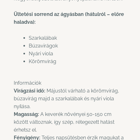
Ültetési sorrend az ágyásban (hátulról – előre
haladva):
Szarkalábak
Búzavirágok
Nyári viola
Körömvirág
Információk
Virágzási idő:
Májustól várható a körömvirág,
búzavirág majd a szarkalábak és nyári viola
nyílása.
Magasság:
A keverék növényei 50-150 cm
között változnak, így szép, rétegezett hatást
érhetsz el.
Fényigény:
Teljes napsütésben érzik magukat a