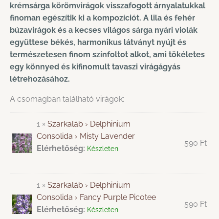
krémsárga körömvirágok visszafogott árnyalatukkal
finoman egészítik ki a kompozíciót. A lila és fehér
búzavirágok és a kecses világos sárga nyári violák
együttese békés, harmonikus látványt nyújt és
természetesen finom színfoltot alkot, ami tökéletes
egy könnyed és kifinomult tavaszi virágágyás
létrehozásához.
A csomagban található virágok:
1 ×
Szarkaláb › Delphinium
Consolida › Misty Lavender
590
Ft
Elérhetőség:
Készleten
1 ×
Szarkaláb › Delphinium
Consolida › Fancy Purple Picotee
590
Ft
Elérhetőség:
Készleten