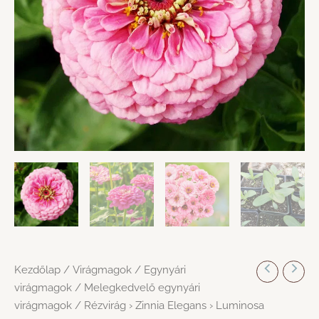
Kezdőlap
/
Virágmagok
/
Egynyári
virágmagok
/
Melegkedvelő egynyári
virágmagok
/ Rézvirág › Zinnia Elegans › Luminosa