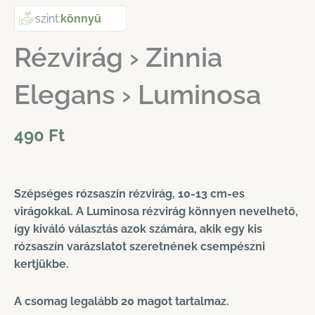
szint:
könnyű
Rézvirág › Zinnia
Elegans › Luminosa
490
Ft
Szépséges rózsaszín rézvirág, 10-13 cm-es
virágokkal. A Luminosa rézvirág könnyen nevelhető,
így kiváló választás azok számára, akik egy kis
rózsaszín varázslatot szeretnének csempészni
kertjükbe.
A csomag legalább 20 magot tartalmaz.