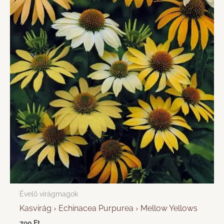
Évelő virágmagok
Kasvirág › Echinacea Purpurea › Mellow Yellows
790
Ft