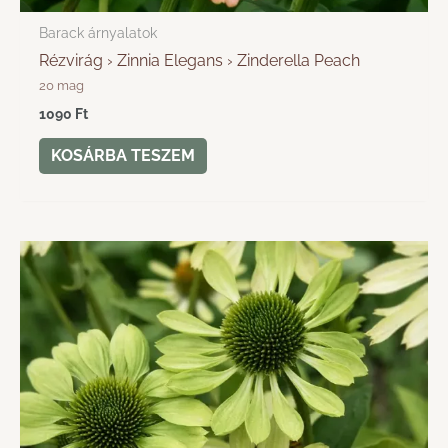
Barack árnyalatok
Rézvirág › Zinnia Elegans › Zinderella Peach
20 mag
1090
Ft
KOSÁRBA TESZEM