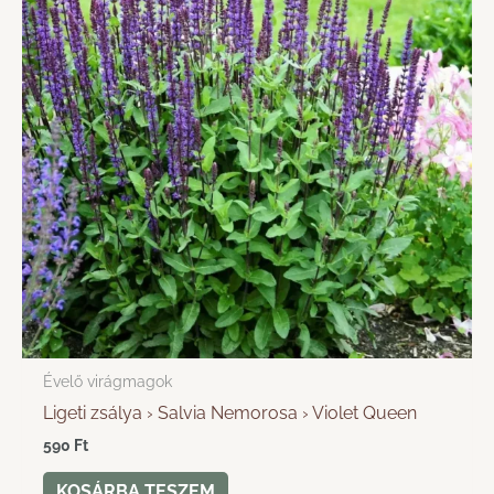
Évelő virágmagok
Ligeti zsálya › Salvia Nemorosa › Violet Queen
590
Ft
KOSÁRBA TESZEM