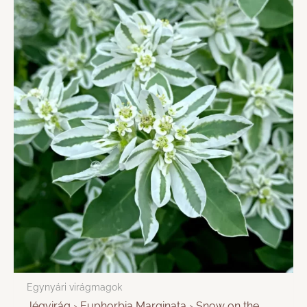
Egynyári virágmagok
Jégvirág › Euphorbia Marginata › Snow on the