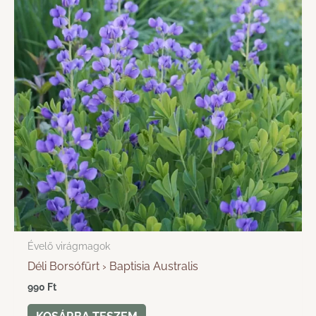
Évelő virágmagok
Déli Borsófürt › Baptisia Australis
990
Ft