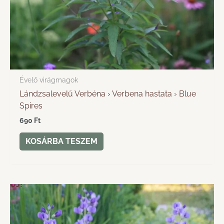
Évelő virágmagok
Lándzsalevelű Verbéna › Verbena hastata › Blue
Spires
690
Ft
KOSÁRBA TESZEM
ÚJ!