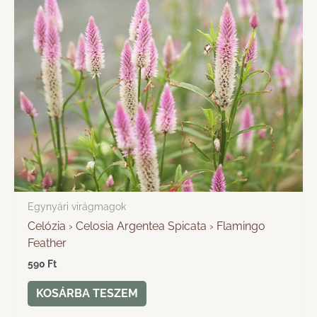
Egynyári virágmagok
Celózia › Celosia Argentea Spicata › Flamingo
Feather
590
Ft
KOSÁRBA TESZEM