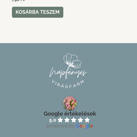
KOSÁRBA TESZEM
Google értékelések
5.0
powered by
G
o
o
g
l
e