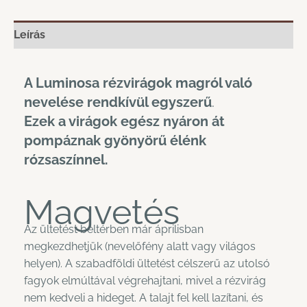
Leírás
A Luminosa rézvirágok magról való
nevelése rendkívül egyszerű
.
Ezek a virágok egész nyáron át
pompáznak gyönyörű élénk
rózsaszínnel.
Magvetés
Az ültetést beltérben már áprilisban
megkezdhetjük (nevelőfény alatt vagy világos
helyen). A szabadföldi ültetést célszerű az utolsó
fagyok elmúltával végrehajtani, mivel a rézvirág
nem kedveli a hideget. A talajt fel kell lazítani, és