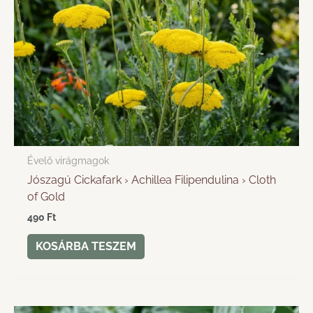
Évelő virágmagok
Jószagú Cickafark › Achillea Filipendulina › Cloth
of Gold
490
Ft
KOSÁRBA TESZEM