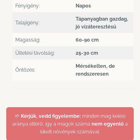
Fényigény:
Napos
Tápanyagban gazdag,
Talajigény:
jó vízáteresztésű
Magasság:
60-90 cm
Ültetési távolság:
25-30 cm
Mérsékelten, de
Öntözés:
rendszeresen
🌱
Kérjük, vedd figyelembe:
minden mag kelési
aránya eltérő, így a magok száma
nem egyenlő
a
kikelt növények számával.