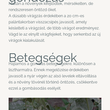
Miután a növények kifejlődtek, mérsékelten, de
rendszeresen öntözd őket.
A dúsabb virágzás érdekében a 20 cm-es
palántakorban visszacsípés javasolt, amely
késlelteti a virágzást, de több virágot eredményez.
Vágd le az elnyílt virágfejeket, hogy serkentsd az új
virágok kialakulását.
Betegségek
Hajlamos a gombás betegségekre, különösen a
lisztharmatra. Ennek megelőzése érdekében
javasolt a nyár végén az alsó levelek eltávolítása
és a növény tövénél történő öntözés, csökkentve
ezzel a gombásodás esélyét.