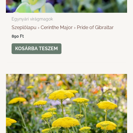
Egynyári virágmagok
Szeplőlapu › Cerinthe Major › Pride of Gibraltar
890
Ft
KOSÁRBA TESZEM