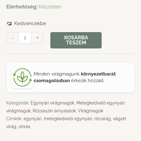
Elérhetőség:
Készleten
Kedvencekbe
Rézvirág
-
+
KOSÁRBA
TESZEM
›
Zinnia
Elegans
›
Minden virágmagunk
környezetbarát
Luminosa
csomagolásban
érkezik hozzád.
mennyiség
Kategóriák:
Egynyári virágmagok
,
Melegkedvelő egynyári
virágmagok
,
Rózsaszín árnyalatok
,
Virágmagok
Címkék:
egynyári
,
melegkedvelő egynyári
,
rézvirág
,
vágott
virág
,
zinnia