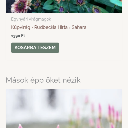
Egynyári virágmagok
Kúpvirág › Rudbeckia Hirta › Sahara
1390
Ft
KOSÁRBA TESZEM
Mások épp őket nézik