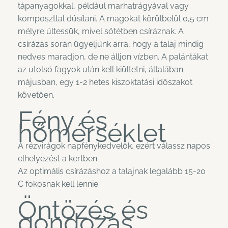
tápanyagokkal, például marhatrágyával vagy
komposzttal dúsítani. A magokat körülbelül 0,5 cm
mélyre ültessük, mivel sötétben csíráznak. A
csírázás során ügyeljünk arra, hogy a talaj mindig
nedves maradjon, de ne álljon vízben. A palántákat
az utolsó fagyok után kell kiültetni, általában
májusban, egy 1-2 hetes kiszoktatási időszakot
követően.
Fény és
hőmérséklet
A rézvirágok napfénykedvelők, ezért válassz napos
elhelyezést a kertben.
Az optimális csírázáshoz a talajnak legalább 15-20
C fokosnak kell lennie.
Öntözés és
gondozás