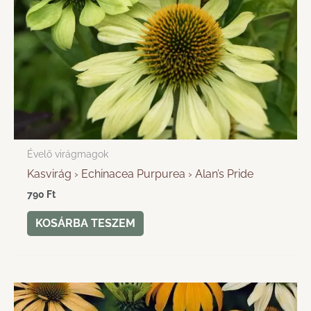
Évelő virágmagok
Kasvirág › Echinacea Purpurea › Alan’s Pride
790
Ft
KOSÁRBA TESZEM