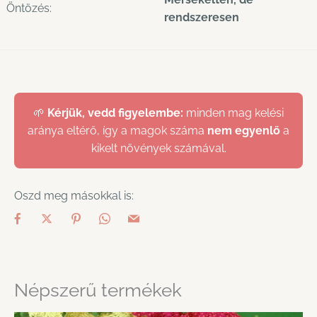
Öntözés:
rendszeresen
🌱
Kérjük, vedd figyelembe:
minden mag kelési
aránya eltérő, így a magok száma
nem egyenlő
a
kikelt növények számával.
Oszd meg másokkal is:
Népszerű termékek