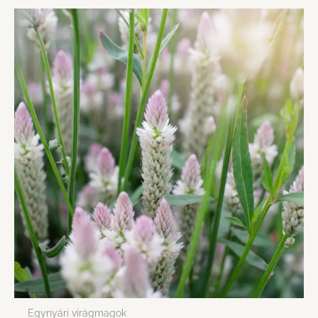
Egynyári virágmagok