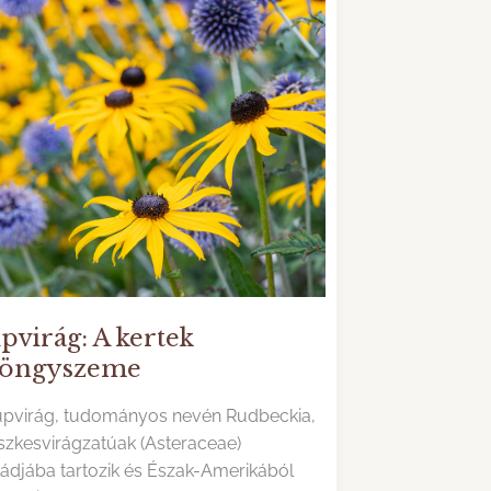
pvirág: A kertek
öngyszeme
úpvirág, tudományos nevén Rudbeckia,
szkesvirágzatúak (Asteraceae)
ládjába tartozik és Észak-Amerikából