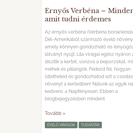
Ernyős Verbéna – Minden
amit tudni érdemes
Az ernyős verbéna (Verbena bonariensis
Dél-Amerikából származó évelő növény
amely könnyen gondozható és lenyűgö
látványt nyújt. Lila virágai egész nyáron 
díszítik a kertet, vonzva a beporzókat, mi
méhek és pillangók. Fedezd fel, hogyan
ültetheted és gondozhatod ezt a csodás
növényt a kertedben! Nálunk az egyik n
kedvenc a Napfényesen. Ebben a
blogbejegyzésben mindent
Ernyős
Tovább »
Verbéna
ÉVELŐ VIRÁGOK
TUDÁSTÁR
–