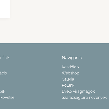
i fiók
Navigáció
Kezdőlap
áció
Webshop
Galéria
Rólunk
cek
Évelő virágmagok
követés
Szárazságtűrő növények