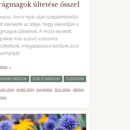
rágmagok ültetése ősszel
osszú, forró nyár után szeptembertől
t elérkezik az ideje, hogy elkezdjük a
gmagok ültetését. A most elvetett
okkal már a jövő szezonra
zülhetünk, megalapozva kertünk jövő
 pompáját.
ágmagok
ább »
tése
NYÁRI VIRÁGOK
ÉVELŐ VIRÁGOK
TUDÁSTÁR
el
,
,
,
,
,
ári virág
évelő virág
magvetés
őszi vetés
ültetés
gmag