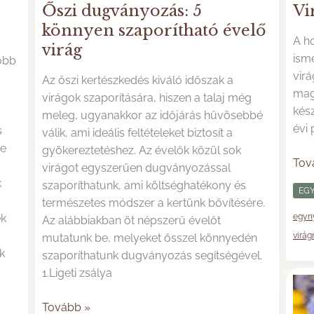
Őszi dugványozás: 5
Vi
könnyen szaporítható évelő
A h
virág
ismé
róbb
virá
Az őszi kertészkedés kiváló időszak a
mag
virágok szaporítására, hiszen a talaj még
kés
meleg, ugyanakkor az időjárás hűvösebbé
évi
s
válik, ami ideális feltételeket biztosít a
re
gyökereztetéshez. Az évelők közül sok
Vir
Tov
virágot egyszerűen dugványozással
ülte
k
szaporíthatunk, ami költséghatékony és
EGY
őssz
természetes módszer a kertünk bővítésére.
ek
egyny
Az alábbiakban öt népszerű évelőt
virá
mutatunk be, melyeket ősszel könnyedén
k
szaporíthatunk dugványozás segítségével.
1.Ligeti zsálya
Őszi
Tovább »