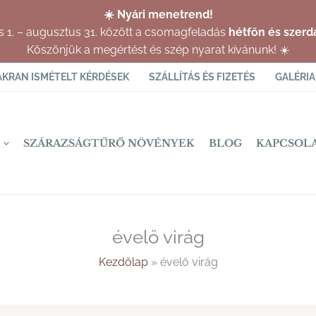
☀️ Nyári menetrend!
us 1. – augusztus 31. között a csomagfeladás
hétfőn és szerd
Köszönjük a megértést és szép nyarat kívánunk! ☀️
AKRAN ISMÉTELT KÉRDÉSEK
SZÁLLÍTÁS ÉS FIZETÉS
GALÉRIA
SZÁRAZSÁGTŰRŐ NÖVÉNYEK
BLOG
KAPCSOL
évelő virág
Kezdőlap
»
évelő virág