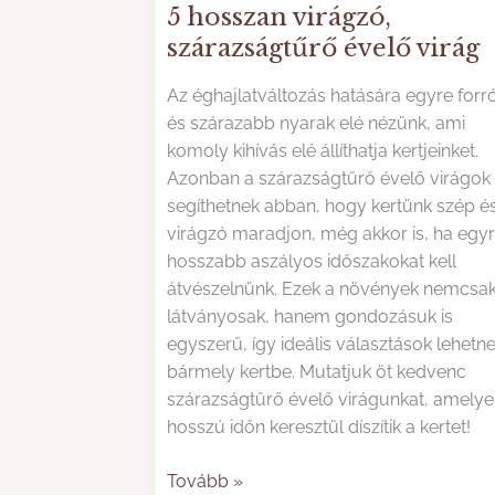
5 hosszan virágzó,
szárazságtűrő évelő virág
Az éghajlatváltozás hatására egyre for
és szárazabb nyarak elé nézünk, ami
komoly kihívás elé állíthatja kertjeinket.
Azonban a szárazságtűrő évelő virágok
segíthetnek abban, hogy kertünk szép é
virágzó maradjon, még akkor is, ha egy
hosszabb aszályos időszakokat kell
átvészelnünk. Ezek a növények nemcsa
látványosak, hanem gondozásuk is
egyszerű, így ideális választások lehetn
bármely kertbe. Mutatjuk öt kedvenc
szárazságtűrő évelő virágunkat, amelye
hosszú időn keresztül díszítik a kertet!
5
Tovább »