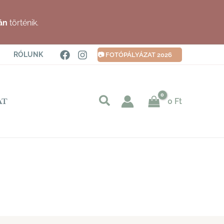
án
történik.
RÓLUNK
📷 FOTÓPÁLYÁZAT 2026
Keresés
0
Ft
AT
indítása