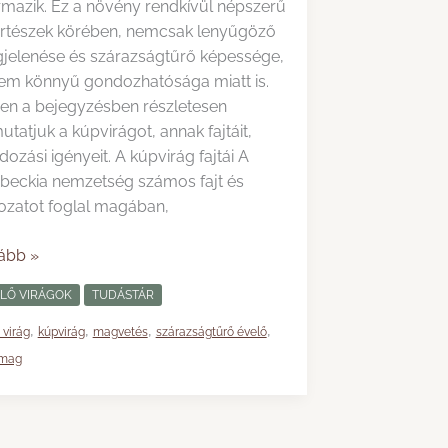
rmazik. Ez a növény rendkívül népszerű
ertészek körében, nemcsak lenyűgöző
jelenése és szárazságtűrő képessége,
em könnyű gondozhatósága miatt is.
en a bejegyzésben részletesen
tatjuk a kúpvirágot, annak fajtáit,
ozási igényeit. A kúpvirág fajtái A
beckia nemzetség számos fajt és
tozatot foglal magában,
irág:
ább »
LŐ VIRÁGOK
TUDÁSTÁR
ek
ngyszeme
,
,
,
,
 virág
kúpvirág
magvetés
szárazságtűrő évelő
gmag