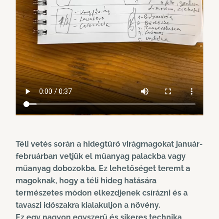
Téli vetés során a hidegtűrő virágmagokat január-
februárban vetjük el műanyag palackba vagy
műanyag dobozokba. Ez lehetőséget teremt a
magoknak, hogy a téli hideg hatására
természetes módon elkezdjenek csírázni és a
tavaszi időszakra kialakuljon a növény.
Ez egy nagyon egyszerű és sikeres technika,