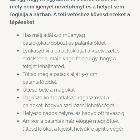
mely nem igényel nevelőfényt és a helyet sem
foglalja a házban. A téli vetéshez kövesd ezeket a
lépéseket:
Használj átlátszó műanyag
palackokat/dobozt és palántaföldet.
Lyukaszd ki a palackok alját a vízelvezetés
érdekében, majd vágd félbe úgy, hogy a
tetejét lehajthatod.
Töltsd meg a palack alját 5-7 cm
palántafölddel.
Ültesd bele a magokat.
Ragaszd körbe átlátszó ragasztóval a
palackot, hagyva szellőzési lehetőséget.
Helyezd napos helyre, és hagyd ott tavaszig.
Amikor a palánták már eléggé megnőttek,
ültesd ki őket a kijelölt helyükre április végén.