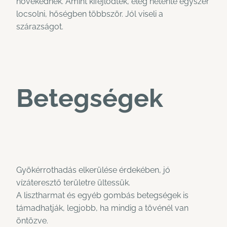
növekednek. Amint kifejlődtek, elég hetente egyszer
locsolni, hőségben többször. Jól viseli a
szárazságot.
Betegségek
Gyökérrothadás elkerülése érdekében, jó
vízáteresztő területre ültessük.
A lisztharmat és egyéb gombás betegségek is
támadhatják, legjobb, ha mindig a tövénél van
öntözve.