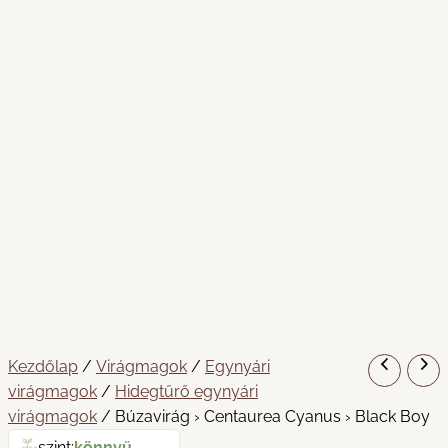
Kezdőlap
/
Virágmagok
/
Egynyári
virágmagok
/
Hidegtűrő egynyári
virágmagok
/ Búzavirág › Centaurea Cyanus › Black Boy
szint:
könnyű