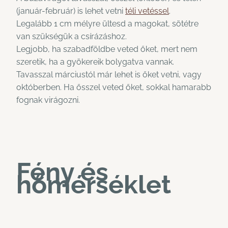
(január-február) is lehet vetni
téli vetéssel
.
Legalább 1 cm mélyre ültesd a magokat, sötétre
van szükségük a csírázáshoz.
Legjobb, ha szabadföldbe veted őket, mert nem
szeretik, ha a gyökereik bolygatva vannak.
Tavasszal márciustól már lehet is őket vetni, vagy
októberben. Ha ősszel veted őket, sokkal hamarabb
fognak virágozni.
Fény és
hőmérséklet