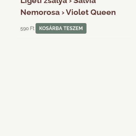
Ligeti zsálya › Salvia
Nemorosa › Violet Queen
590
Ft
KOSÁRBA TESZEM