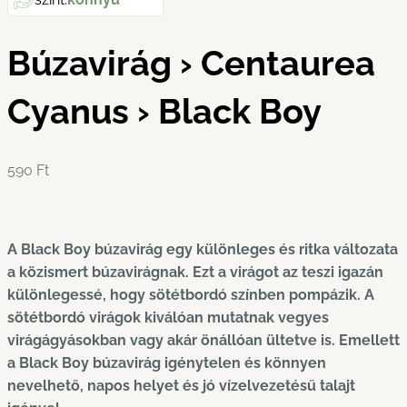
Búzavirág › Centaurea
Cyanus › Black Boy
590
Ft
A Black Boy búzavirág egy különleges és ritka változata
a közismert búzavirágnak. Ezt a virágot az teszi igazán
különlegessé, hogy sötétbordó színben pompázik. A
sötétbordó virágok kiválóan mutatnak vegyes
virágágyásokban vagy akár önállóan ültetve is. Emellett
a Black Boy búzavirág igénytelen és könnyen
nevelhető, napos helyet és jó vízelvezetésű talajt