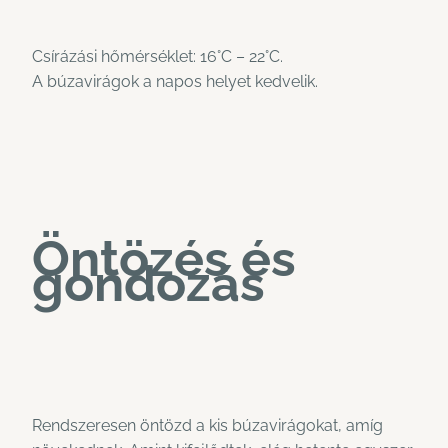
Csírázási hőmérséklet: 16°C – 22°C.
A búzavirágok a napos helyet kedvelik.
Öntözés és
gondozás
Rendszeresen öntözd a kis búzavirágokat, amíg