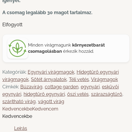
igényel.
A csomag legalább 30 magot tartalmaz.
Elfogyott
Minden virágmagunk
környezetbarát
csomagolásban
érkezik hozzád.
Kategóriák:
Egynyári virágmagok
,
Hidegtűrő egynyári
virágmagok
,
Sötét árnyalatok
,
Téli vetés
,
Virágmagok
Címkék:
Búzavirág
,
cottage garden
,
egynyári
,
esküvői
egynyári
,
hidegtűrő egynyári
,
őszi vetés
,
szárazságtűrő
,
szárítható virág
,
vágott virág
Kedvencekbe
Kedvencem
Kedvencekbe
Leírás