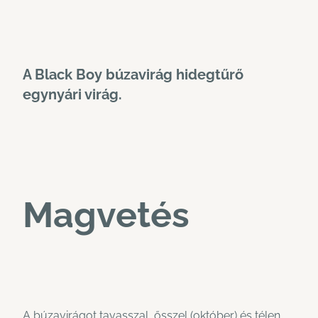
A Black Boy búzavirág hidegtűrő
egynyári virág.
Magvetés
A búzavirágot tavasszal, ősszel (október) és télen