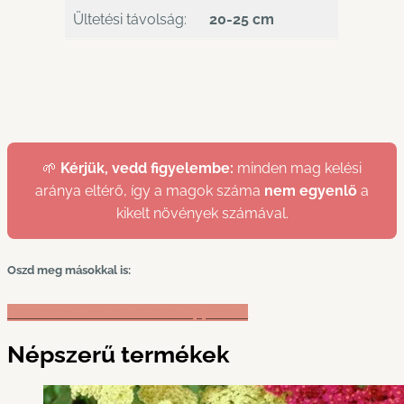
Ültetési távolság:
20-25 cm
🌱
Kérjük, vedd figyelembe:
minden mag kelési
aránya eltérő, így a magok száma
nem egyenlő
a
kikelt növények számával.
Oszd meg másokkal is:
Facebook
X
Pinterest
WhatsApp
Email
Népszerű termékek