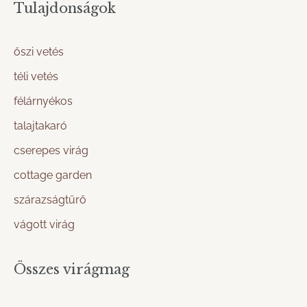
Tulajdonságok
őszi vetés
téli vetés
félárnyékos
talajtakaró
cserepes virág
cottage garden
szárazságtűrő
vágott virág
Összes virágmag