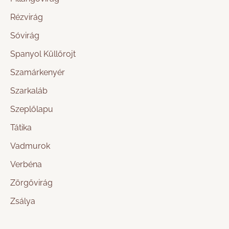
Rézvirág
Sóvirág
Spanyol Küllőrojt
Szamárkenyér
Szarkaláb
Szeplőlapu
Tátika
Vadmurok
Verbéna
Zörgővirág
Zsálya