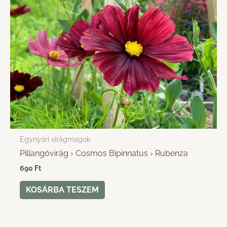
Egynyári virágmagok
Pillangóvirág › Cosmos Bipinnatus › Rubenza
690
Ft
KOSÁRBA TESZEM