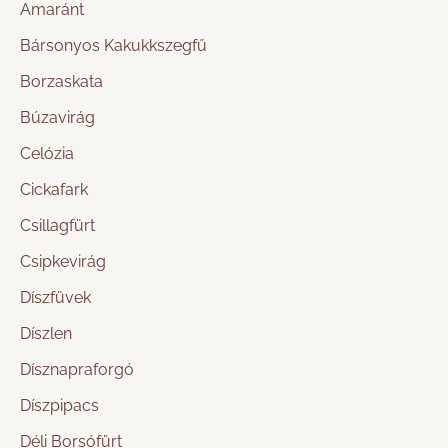
Amaránt
Bársonyos Kakukkszegfű
Borzaskata
Búzavirág
Celózia
Cickafark
Csillagfürt
Csipkevirág
Díszfüvek
Díszlen
Dísznapraforgó
Díszpipacs
Déli Borsófürt