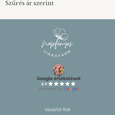
Szűrés ár szerint
Google értékelések
5.0
powered by
G
o
o
g
l
e
Vásárlói fiók