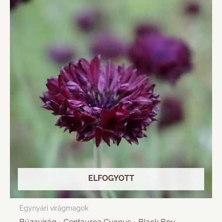
ELFOGYOTT
Egynyári virágmagok