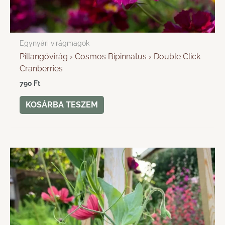
Egynyári virágmagok
Pillangóvirág › Cosmos Bipinnatus › Double Click
Cranberries
790
Ft
KOSÁRBA TESZEM