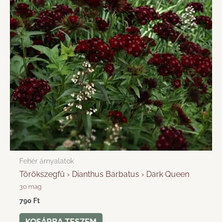
Fehér árnyalatok
Törökszegfű › Dianthus Barbatus › Dark Queen
30 mag
790
Ft
KOSÁRBA TESZEM