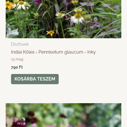
Díszfüvek
Indiai Köles › Pennisetum glaucum › Inky
15 mag
790
Ft
KOSÁRBA TESZEM