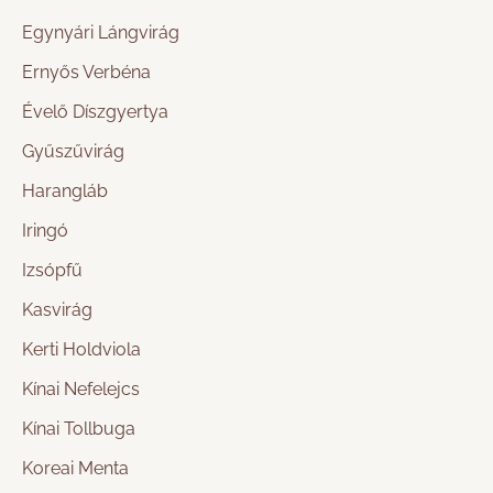
Egynyári Lángvirág
Ernyős Verbéna
Évelő Díszgyertya
Gyűszűvirág
Harangláb
Iringó
Izsópfű
Kasvirág
Kerti Holdviola
Kínai Nefelejcs
Kínai Tollbuga
Koreai Menta