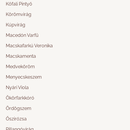
Kőfali Pintyő
Körömvirág
Kúpvirág
Macedón Varfű
Macskafarkú Veronika
Macskamenta
Medveköröm
Menyecskeszem
Nyári Viola
Ökörfarkkóró
Ördögszem
Őszirózsa
Pillangóvirág