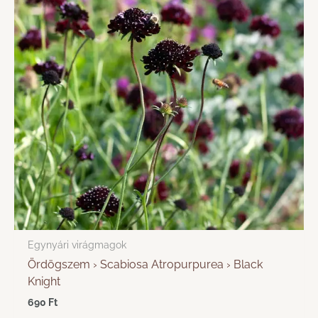
Egynyári virágmagok
Ördögszem › Scabiosa Atropurpurea › Black
Knight
690
Ft