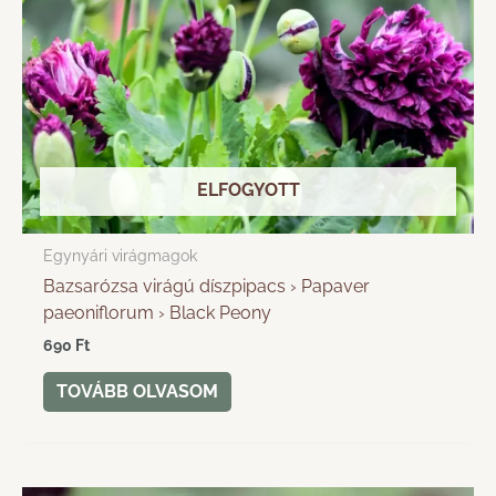
ELFOGYOTT
Egynyári virágmagok
Bazsarózsa virágú díszpipacs › Papaver
paeoniflorum › Black Peony
690
Ft
TOVÁBB OLVASOM