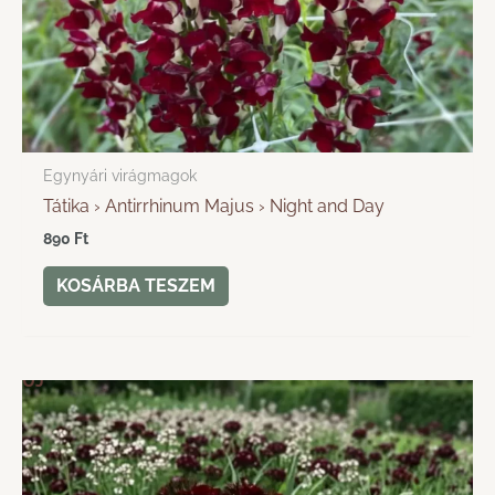
Egynyári virágmagok
Tátika › Antirrhinum Majus › Night and Day
890
Ft
KOSÁRBA TESZEM
ÚJ