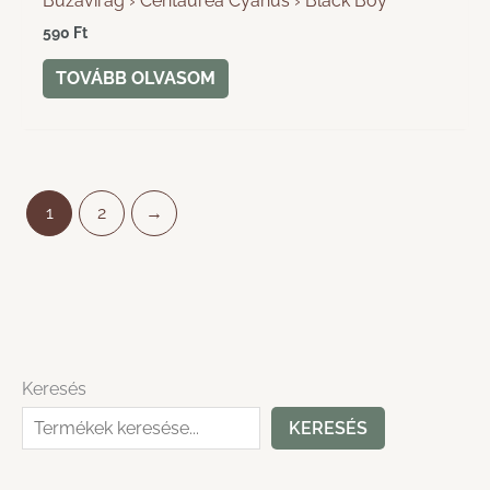
Búzavirág › Centaurea Cyanus › Black Boy
590
Ft
TOVÁBB OLVASOM
1
2
→
Keresés
KERESÉS