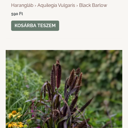
Harangláb › Aquilegia Vulgaris › Black Barlow
590
Ft
KOSÁRBA TESZEM