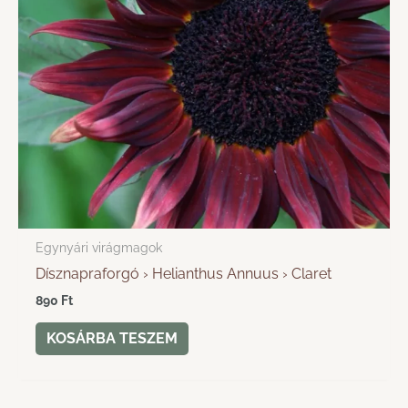
Egynyári virágmagok
Dísznapraforgó › Helianthus Annuus › Claret
890
Ft
KOSÁRBA TESZEM