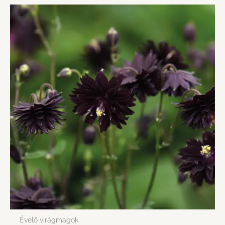
Évelő virágmagok