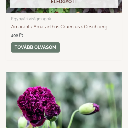
ELFOGYOTT
Egynyári virágmagok
Amaránt › Amaranthus Cruentus › Oeschberg
490
Ft
TOVÁBB OLVASOM