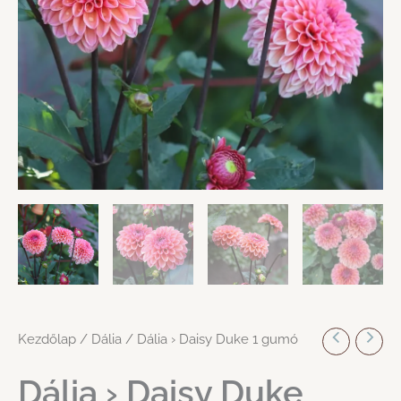
Kezdőlap
/
Dália
/ Dália › Daisy Duke 1 gumó
Dália › Daisy Duke