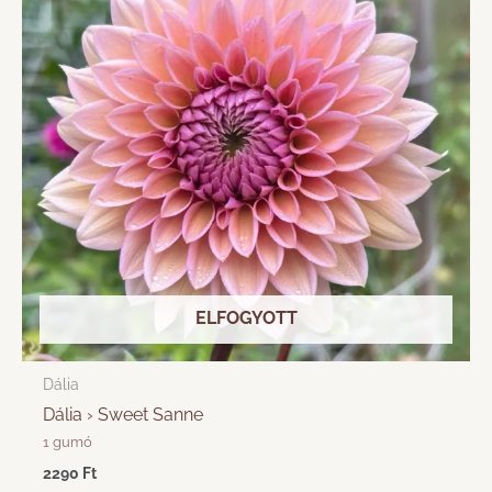
ELFOGYOTT
Dália
Dália › Sweet Sanne
1 gumó
2290
Ft