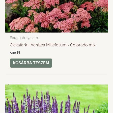
Barack árnyalatok
Cickafark › Achillea Millefolium › Colorado mix
590
Ft
KOSÁRBA TESZEM