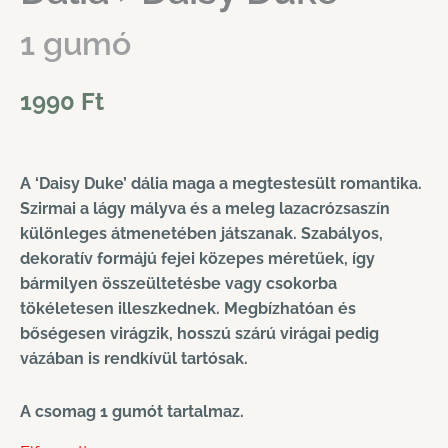
1 gumó
1990
Ft
A ‘Daisy Duke’ dália maga a megtestesült romantika.
Szirmai a lágy mályva és a meleg lazacrózsaszín
különleges átmenetében játszanak. Szabályos,
dekoratív formájú fejei közepes méretűek, így
bármilyen összeültetésbe vagy csokorba
tökéletesen illeszkednek. Megbízhatóan és
bőségesen virágzik, hosszú szárú virágai pedig
vázában is rendkívül tartósak.
A csomag 1 gumót tartalmaz.