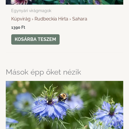
Egynyári virágmagok
Kúpvirág › Rudbeckia Hirta › Sahara
1390
Ft
KOSÁRBA TESZEM
Mások épp őket nézik