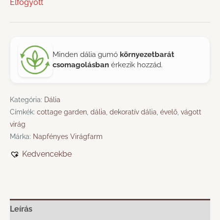
Elfogyott
Minden dália gumó
környezetbarát
csomagolásban
érkezik hozzád.
Kategória:
Dália
Címkék:
cottage garden
,
dália
,
dekoratív dália
,
évelő
,
vágott
virág
Márka:
Napfényes Virágfarm
Kedvencekbe
Leírás