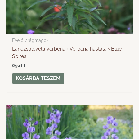
Évelő virágmagok
Lándzsalevelű Verbéna › Verbena hastata › Blue
Spires
690
Ft
KOSÁRBA TESZEM
ÚJ!