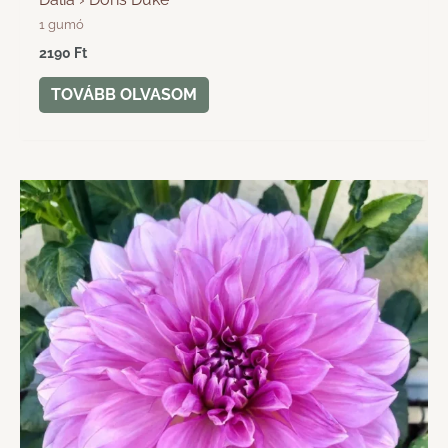
1 gumó
2190
Ft
TOVÁBB OLVASOM