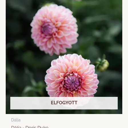
ELFOGYOTT
Dália
Dália › Doris Duke