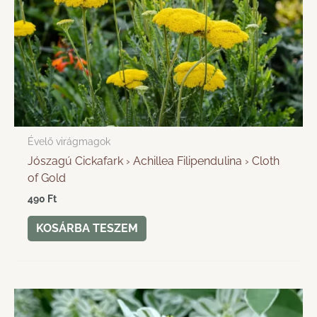
Évelő virágmagok
Jószagú Cickafark › Achillea Filipendulina › Cloth
of Gold
490
Ft
KOSÁRBA TESZEM