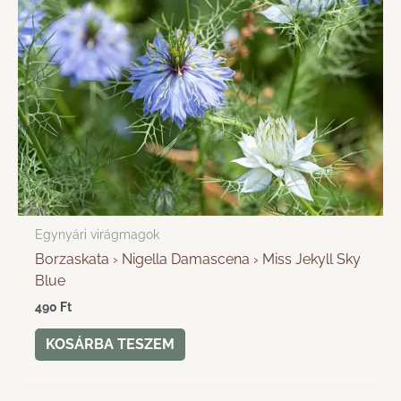
Egynyári virágmagok
Borzaskata › Nigella Damascena › Miss Jekyll Sky
Blue
490
Ft
KOSÁRBA TESZEM