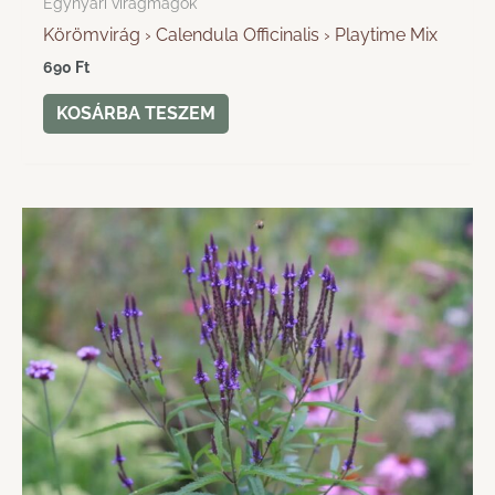
Egynyári virágmagok
Körömvirág › Calendula Officinalis › Playtime Mix
690
Ft
KOSÁRBA TESZEM