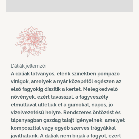
További információk
Dáliák jellemzői
A dáliák látványos, élénk színekben pompázó
virágok, amelyek a nyár közepétől egészen az
első fagyokig díszítik a kertet. Melegkedvelő
növények, ezért tavasszal, a fagyveszély
elmúltával ültetjük el a gumókat, napos, jó
vízelvezetésű helyre. Rendszeres öntözést és
tápanyagban gazdag talajt igényelnek, amelyet
komposzttal vagy egyéb szerves trágyákkal
javíthatunk. A dáliák nem bírják a fagyot, ezért