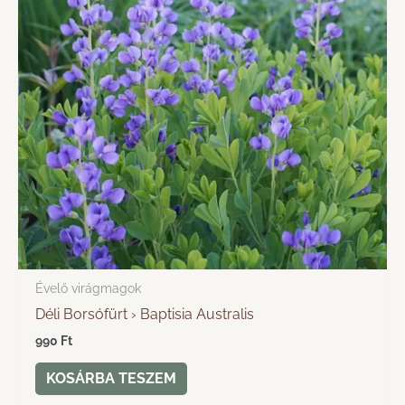
Évelő virágmagok
Déli Borsófürt › Baptisia Australis
990
Ft
KOSÁRBA TESZEM