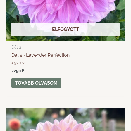
ELFOGYOTT
Dália
Dália › Lavender Perfection
1 gumó
2290
Ft
TOVÁBB OLVASOM