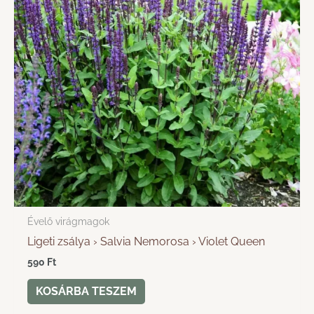
Évelő virágmagok
Ligeti zsálya › Salvia Nemorosa › Violet Queen
590
Ft
KOSÁRBA TESZEM