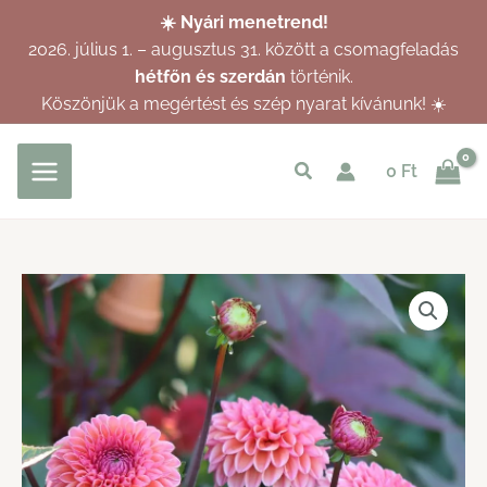
Skip
☀️ Nyári menetrend!
to
2026. július 1. – augusztus 31. között a csomagfeladás
content
hétfőn és szerdán
történik.
Köszönjük a megértést és szép nyarat kívánunk! ☀️
Keresés
0
Ft
indítása