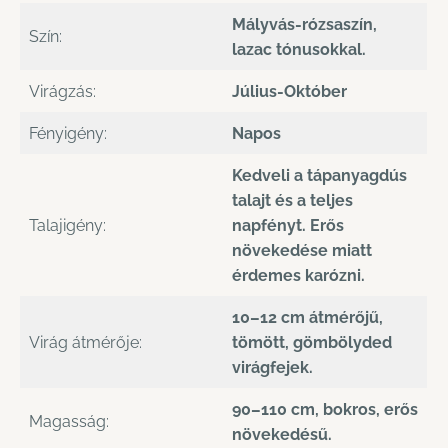
Mályvás-rózsaszín,
Szín:
lazac tónusokkal.
Virágzás:
Július-Október
Fényigény:
Napos
Kedveli a tápanyagdús
talajt és a teljes
Talajigény:
napfényt. Erős
növekedése miatt
érdemes karózni.
10–12 cm átmérőjű,
Virág átmérője:
tömött, gömbölyded
virágfejek.
90–110 cm, bokros, erős
Magasság:
növekedésű.