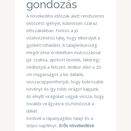
gondozás
A növekedési időszak alatt rendszeres
öntözést igényel, különösen száraz
időszakokban. Fontos a jó
vízelvezetésű talaj, hogy elkerüljük a
gyökérrothadást. A talajnedvesség
megőrzése érdekében mulcsozással
(pl. szalma, aprított levelek, fakéreg)
védhetjük a felszínt. Amikor eléri a 20
cm magasságot a kis dáliánk,
visszacsippenthetjük, hogy bokrosabb
növényt és így több virágot kapjunk.
Az elnyílt virágokat vágjuk vissza, hogy
további virágzásra ösztönözzük a
dáliát.
Kedveli a tápanyagdús talajt és a
teljes napfényt.
Erős növekedése