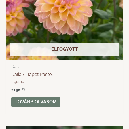
ELFOGYOTT
Dália
Dália › Hapet Pastel
1 gumó
2190
Ft
TOVÁBB OLVASOM