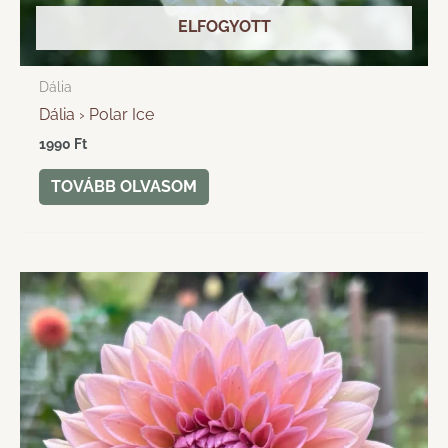
ELFOGYOTT
Dália
Dália › Polar Ice
1990
Ft
TOVÁBB OLVASOM