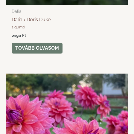
Dália
Dália › Doris Duke
1 gumó
2190
Ft
TOVÁBB OLVASOM