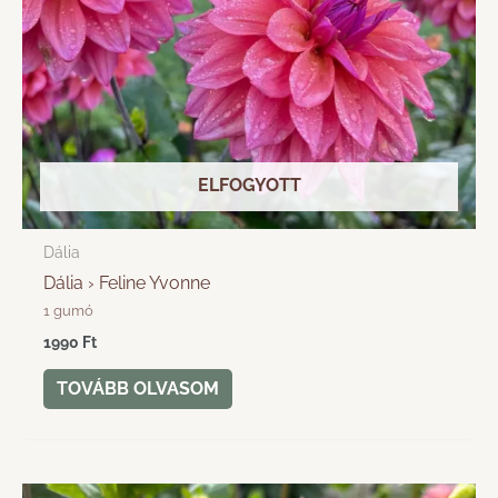
ELFOGYOTT
Dália
Dália › Feline Yvonne
1 gumó
1990
Ft
TOVÁBB OLVASOM