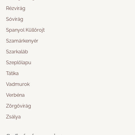
Rézvirág
Sóvirág
Spanyol Küllőrojt
Szamárkenyér
Szarkaláb
Szeplőlapu
Tátika
Vadmurok
Verbéna
Zörgővirág
Zsálya