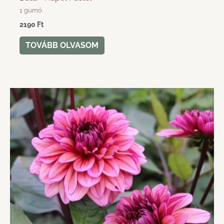
1 gumó
2190
Ft
TOVÁBB OLVASOM