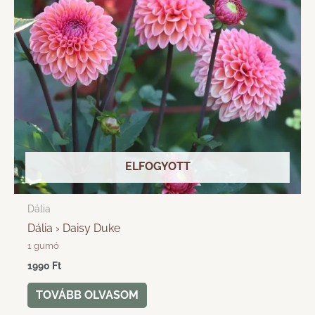
ELFOGYOTT
Dália
Dália › Daisy Duke
1 gumó
1990
Ft
TOVÁBB OLVASOM