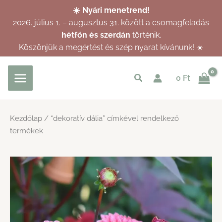
Skip
☀️ Nyári menetrend!
to
2026. július 1. – augusztus 31. között a csomagfeladás
content
hétfőn és szerdán
történik.
Köszönjük a megértést és szép nyarat kívánunk! ☀️
Keresés
0
Ft
indítása
Kezdőlap
/ “dekoratív dália” címkével rendelkező
termékek