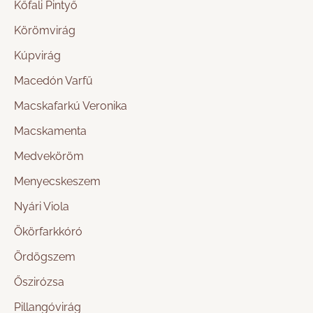
Kőfali Pintyő
Körömvirág
Kúpvirág
Macedón Varfű
Macskafarkú Veronika
Macskamenta
Medveköröm
Menyecskeszem
Nyári Viola
Ökörfarkkóró
Ördögszem
Őszirózsa
Pillangóvirág