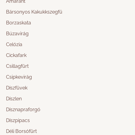
Amaránt
Bársonyos Kakukkszegfű
Borzaskata
Búzavirág
Celózia
Cickafark
Csillagfürt
Csipkevirág
Díszfüvek
Díszlen
Dísznapraforgó
Díszpipacs
Déli Borsófürt