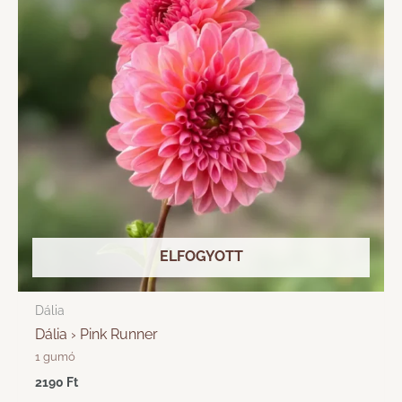
ELFOGYOTT
Dália
Dália › Pink Runner
1 gumó
2190
Ft