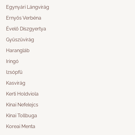
Egynyári Lángvirág
Ernyős Verbéna
Évelő Díszgyertya
Gyűszűvirág
Harangláb
Iringó
Izsópfű
Kasvirág
Kerti Holdviola
Kínai Nefelejcs
Kínai Tollbuga
Koreai Menta