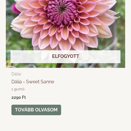
ELFOGYOTT
Dália
Dália › Sweet Sanne
1 gumó
2290
Ft
TOVÁBB OLVASOM