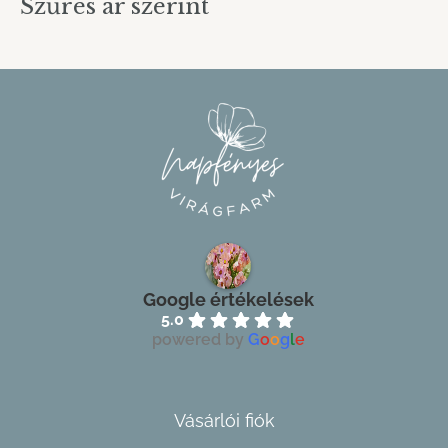
Szűrés ár szerint
Google értékelések
5.0
powered by
G
o
o
g
l
e
Vásárlói fiók