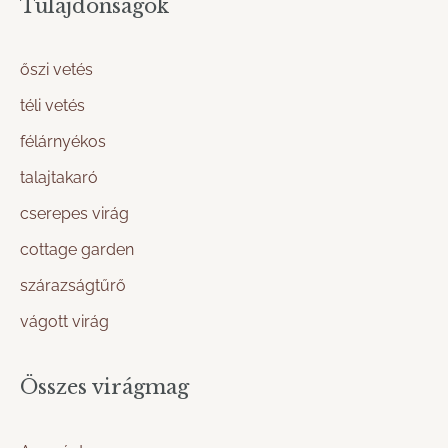
Tulajdonságok
őszi vetés
téli vetés
félárnyékos
talajtakaró
cserepes virág
cottage garden
szárazságtűrő
vágott virág
Összes virágmag