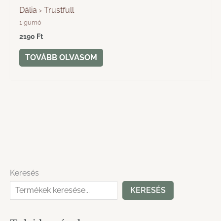
Dália › Trustfull
1 gumó
2190
Ft
TOVÁBB OLVASOM
Keresés
KERESÉS