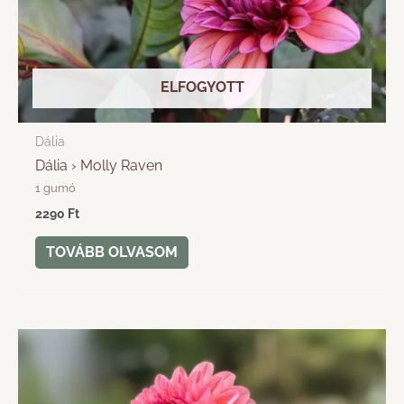
ELFOGYOTT
Dália
Dália › Molly Raven
1 gumó
2290
Ft
TOVÁBB OLVASOM