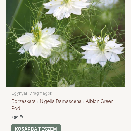
Egynyári virágmagok
Borzaskata › Nigella Damascena › Albion Green
Pod
490
Ft
KOSÁRBA TESZEM