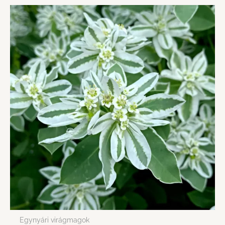
Egynyári virágmagok