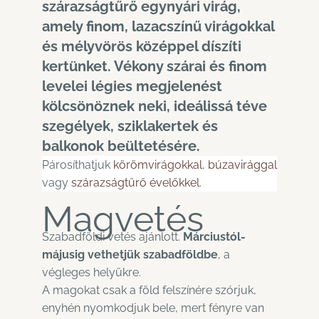
szárazságtűrő egynyári virág,
amely finom, lazacszínű virágokkal
és mélyvörös középpel díszíti
kertünket. Vékony szárai és finom
levelei légies megjelenést
kölcsönöznek neki, ideálissá téve
szegélyek, sziklakertek és
balkonok beültetésére.
Párosíthatjuk
körömvirágokkal
,
búzavirággal
vagy
szárazságtűrő évelőkkel
.
Magvetés
Szabadföldi vetés ajánlott.
Márciustól-
májusig vethetjük szabadföldbe
, a
végleges helyükre.
A magokat csak a föld felszínére szórjuk,
enyhén nyomkodjuk bele, mert fényre van