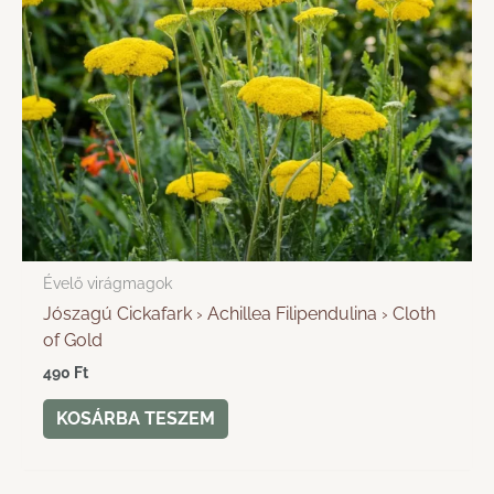
Évelő virágmagok
Jószagú Cickafark › Achillea Filipendulina › Cloth
of Gold
490
Ft
KOSÁRBA TESZEM