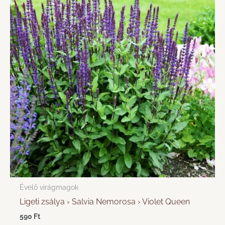
Évelő virágmagok
Ligeti zsálya › Salvia Nemorosa › Violet Queen
590
Ft