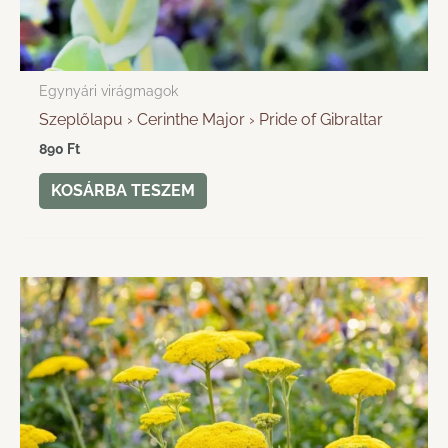
Egynyári virágmagok
Szeplőlapu › Cerinthe Major › Pride of Gibraltar
890
Ft
KOSÁRBA TESZEM