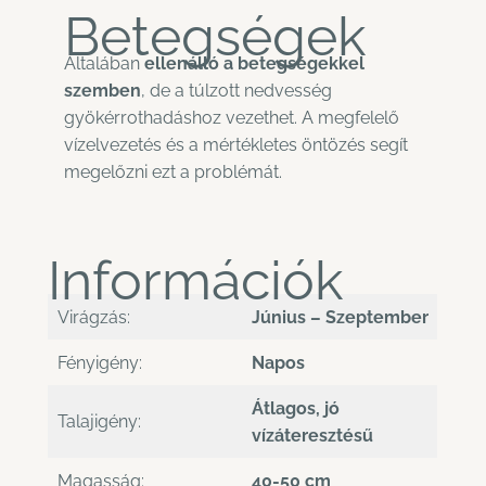
Betegségek
Általában
ellenálló a betegségekkel
szemben
, de a túlzott nedvesség
gyökérrothadáshoz vezethet. A megfelelő
vízelvezetés és a mértékletes öntözés segít
megelőzni ezt a problémát.
Információk
Virágzás:
Június – Szeptember
Fényigény:
Napos
Átlagos, jó
Talajigény:
vízáteresztésű
Magasság:
40-50 cm