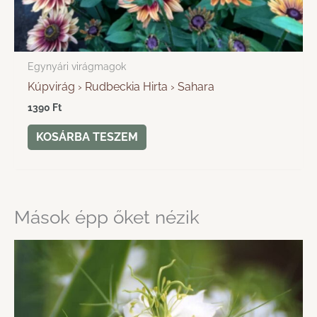
Egynyári virágmagok
Kúpvirág › Rudbeckia Hirta › Sahara
1390
Ft
KOSÁRBA TESZEM
Mások épp őket nézik