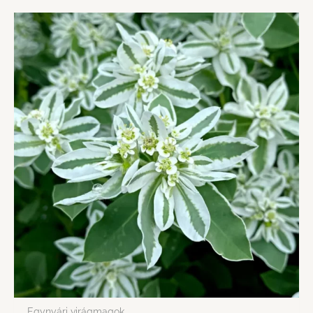
Egynyári virágmagok