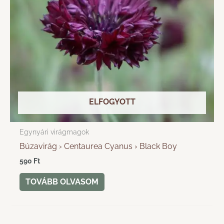
ELFOGYOTT
Egynyári virágmagok
Búzavirág › Centaurea Cyanus › Black Boy
590
Ft
TOVÁBB OLVASOM