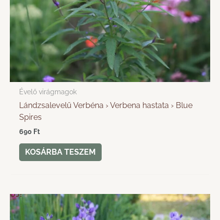
Évelő virágmagok
Lándzsalevelű Verbéna › Verbena hastata › Blue
Spires
690
Ft
KOSÁRBA TESZEM
ÚJ!