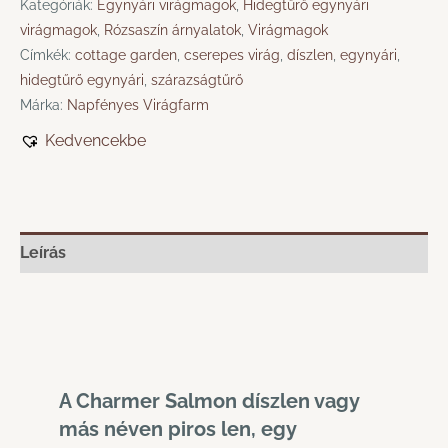
Kategóriák:
Egynyári virágmagok
,
Hidegtűrő egynyári
virágmagok
,
Rózsaszín árnyalatok
,
Virágmagok
Címkék:
cottage garden
,
cserepes virág
,
díszlen
,
egynyári
,
hidegtűrő egynyári
,
szárazságtűrő
Márka:
Napfényes Virágfarm
Kedvencekbe
Leírás
A Charmer Salmon díszlen vagy
más néven piros len, egy