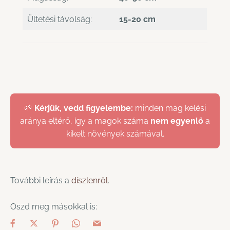
Ültetési távolság:
15-20 cm
🌱
Kérjük, vedd figyelembe:
minden mag kelési
aránya eltérő, így a magok száma
nem egyenlő
a
kikelt növények számával.
További leírás a
díszlenről
.
Oszd meg másokkal is: