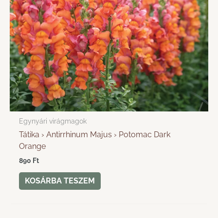
Egynyári virágmagok
Tátika › Antirrhinum Majus › Potomac Dark
Orange
890
Ft
KOSÁRBA TESZEM