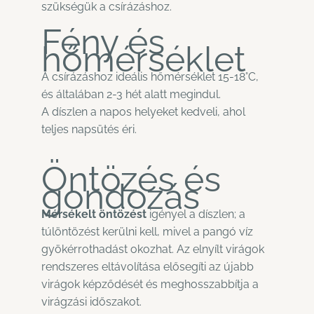
szükségük a csírázáshoz.
Fény és
hőmérséklet
A csírázáshoz ideális hőmérséklet 15-18°C,
és általában 2-3 hét alatt megindul.
A díszlen a napos helyeket kedveli, ahol
teljes napsütés éri.
Öntözés és
gondozás
Mérsékelt öntözést
igényel a díszlen; a
túlöntözést kerülni kell, mivel a pangó víz
gyökérrothadást okozhat. Az elnyílt virágok
rendszeres eltávolítása elősegíti az újabb
virágok képződését és meghosszabbítja a
virágzási időszakot.