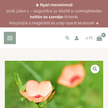
Skip
☀️ Nyári menetrend!
to
2026. július 1. – augusztus 31. között a csomagfeladás
content
hétfőn és szerdán
történik.
Köszönjük a megértést és szép nyarat kívánunk! ☀️
Keresés
0
Ft
indítása