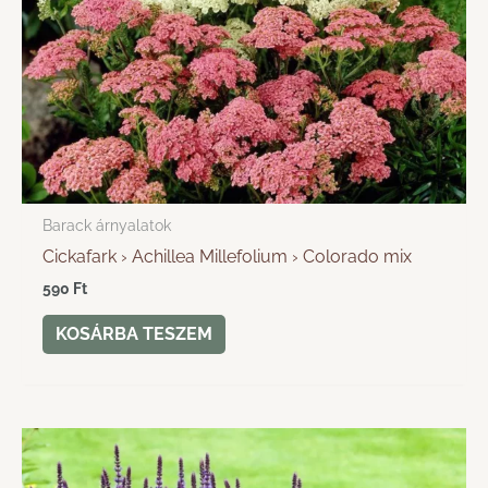
Barack árnyalatok
Cickafark › Achillea Millefolium › Colorado mix
590
Ft
KOSÁRBA TESZEM