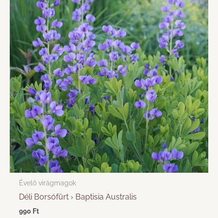
Évelő virágmagok
Déli Borsófürt › Baptisia Australis
990
Ft