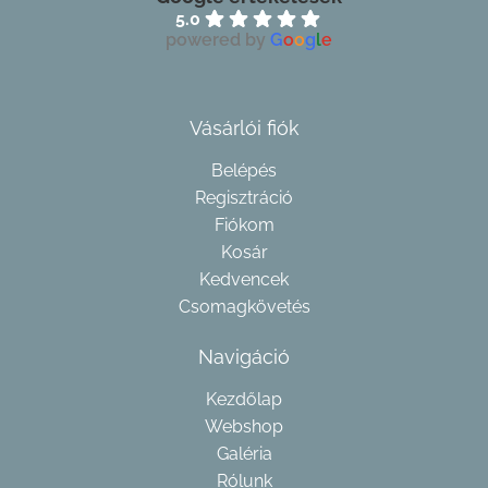
5.0
powered by
G
o
o
g
l
e
Vásárlói fiók
Belépés
Regisztráció
Fiókom
Kosár
Kedvencek
Csomagkövetés
Navigáció
Kezdőlap
Webshop
Galéria
Rólunk