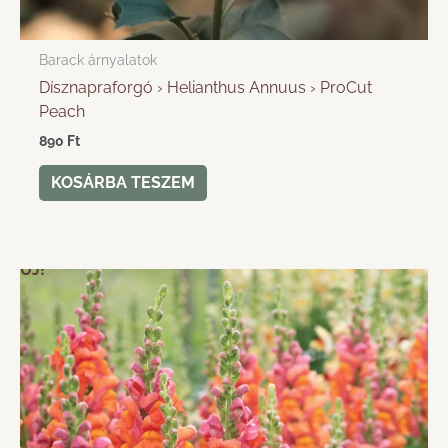
Barack árnyalatok
Dísznapraforgó › Helianthus Annuus › ProCut
Peach
890
Ft
KOSÁRBA TESZEM
ÚJ!