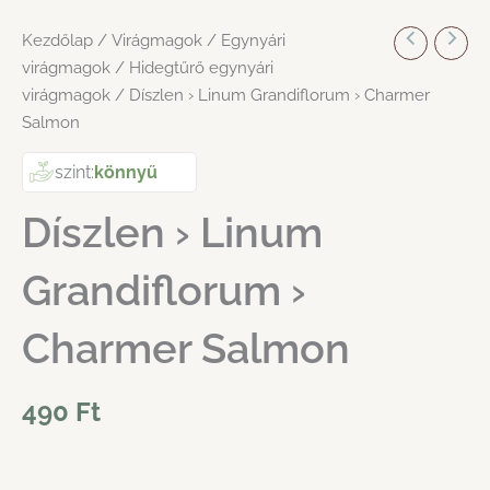
Kezdőlap
/
Virágmagok
/
Egynyári
virágmagok
/
Hidegtűrő egynyári
virágmagok
/ Díszlen › Linum Grandiflorum › Charmer
Salmon
szint:
könnyű
Díszlen › Linum
Grandiflorum ›
Charmer Salmon
490
Ft