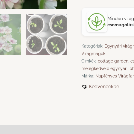
Minden vir
csomagolás
Kategóriák:
Egynyári virá
Virágmagok
Címkék:
cottage garden
,
c
melegkedvelő egynyári
,
ph
Márka:
Napfényes Virágfa
Kedvencekbe