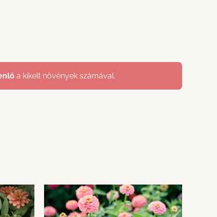
enlő
a kikelt növények számával.