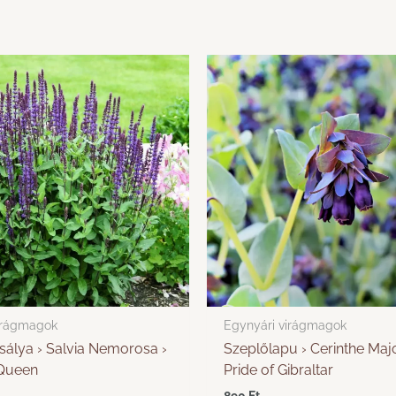
irágmagok
Egynyári virágmagok
zsálya › Salvia Nemorosa ›
Szeplőlapu › Cerinthe Majo
 Queen
Pride of Gibraltar
890
Ft