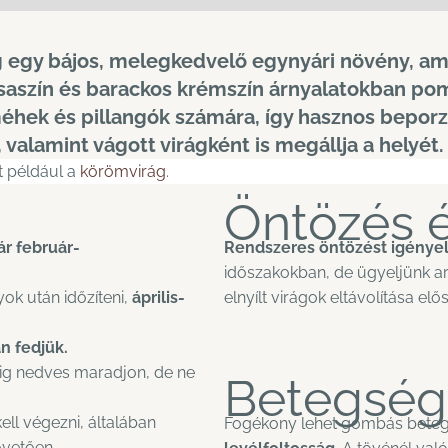
 egy bájos, melegkedvelő egynyári növény, amel
ózsaszín és barackos krémszín árnyalatokban p
méhek és pillangók számára, így hasznos beporzó
alamint vágott virágként is megállja a helyét.
t például a
körömvirág
.
Öntözés 
r február-
Rendszeres öntözést igénye
időszakokban, de ügyeljünk arr
ok után időzíteni,
április-
elnyílt virágok eltávolítása elő
n fedjük.
ndig nedves maradjon, de ne
Betegség
ell végezni, általában
Fogékony lehet gombás beteg
övetően.