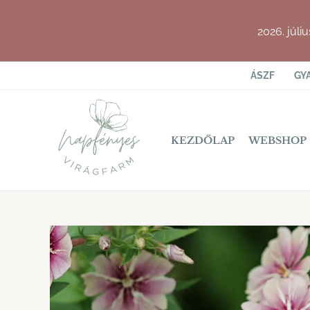
Skip
to
2026. júli
content
ÁSZF
GY
KEZDŐLAP
WEBSHOP