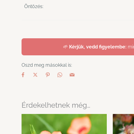
Öntözés:
🌱
Kérjük, vedd figyelembe:
min
Oszd meg másokkal is:
Érdekelhetnek még…