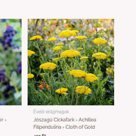
Évelő virágmagok
r ›
Jószagú Cickafark › Achillea
Filipendulina › Cloth of Gold
490
Ft