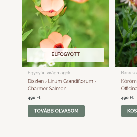
ELFOGYOTT
Egynyári virágmagok
Barack 
Díszlen › Linum Grandiflorum ›
Körömv
Charmer Salmon
Officin
490
Ft
490
Ft
TOVÁBB OLVASOM
KOS