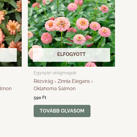
ELFOGYOTT
Egynyári virágmagok
Rézvirág › Zinnia Elegans ›
almon
Oklahoma Salmon
590
Ft
TOVÁBB OLVASOM