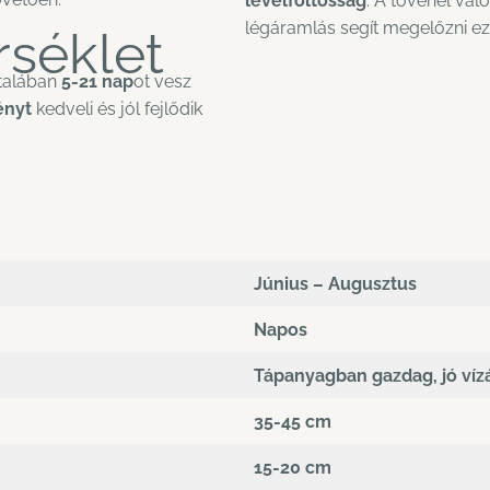
levélfoltosság
. A tövénél val
légáramlás segít megelőzni ez
séklet
talában
5-21 nap
ot vesz
ényt
kedveli és jól fejlődik
Június – Augusztus
Napos
Tápanyagban gazdag, jó víz
35-45 cm
15-20
cm