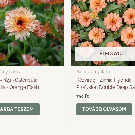
ELFOGYOTT
árnyalatok
Barack árnyalatok
irág › Calendula
Rézvirág › Zinnia Hybrida ›
alis › Orange Flash
Profusion Double Deep S
790
Ft
ÁRBA TESZEM
TOVÁBB OLVASOM