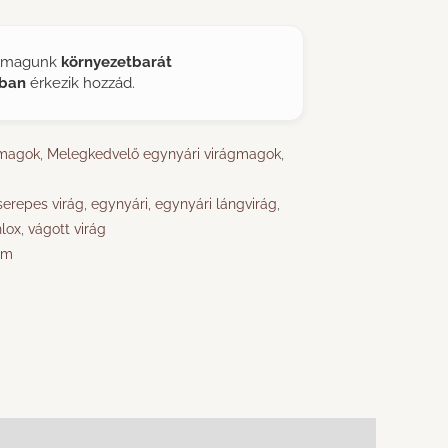
ágmagunk
környezetbarát
ban
érkezik hozzád.
gmagok
,
Melegkedvelő egynyári virágmagok
,
serepes virág
,
egynyári
,
egynyári lángvirág
,
lox
,
vágott virág
rm