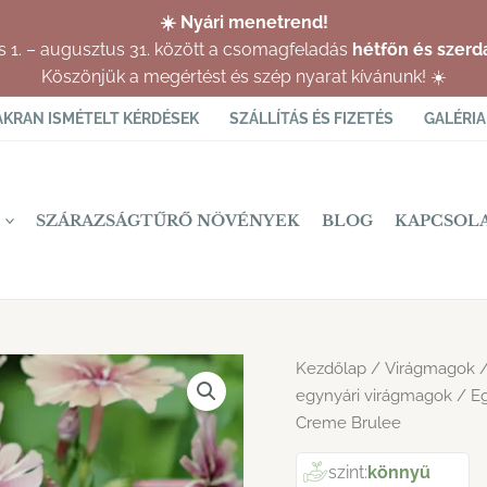
☀️ Nyári menetrend!
us 1. – augusztus 31. között a csomagfeladás
hétfőn és szerd
Köszönjük a megértést és szép nyarat kívánunk! ☀️
AKRAN ISMÉTELT KÉRDÉSEK
SZÁLLÍTÁS ÉS FIZETÉS
GALÉRIA
SZÁRAZSÁGTŰRŐ NÖVÉNYEK
BLOG
KAPCSOL
Kezdőlap
/
Virágmagok
egynyári virágmagok
/ Eg
Creme Brulee
szint:
könnyű