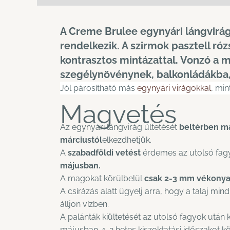
A Creme Brulee egynyári lángvirág
rendelkezik. A szirmok pasztell r
kontrasztos mintázattal. Vonzó a 
szegélynövénynek, balkonládákba, v
Jól párosítható más
egynyári virágokkal
, min
Magvetés
Az egynyári lángvirág ültetését
beltérben má
márciustól
elkezdhetjük.
A
szabadföldi vetést
érdemes az utolsó fagy
májusban.
A magokat körülbelül
csak 2-3 mm vékonya
A csírázás alatt ügyelj arra, hogy a talaj mi
álljon vízben.
A palánták kiültetését az utolsó fagyok után k
májusban, 1-2 hetes kiszoktatási időszakot k