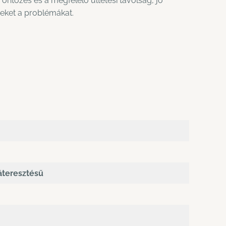
ó öntözés és a megfelelő ültetési távolság, jó
eket a problémákat.
áteresztésű