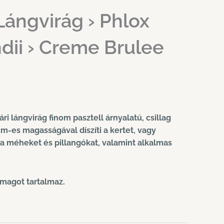
Lángvirág › Phlox
ii › Creme Brulee
i lángvirág finom pasztell árnyalatú, csillag
cm-es magasságával díszíti a kertet, vagy
a méheket és pillangókat, valamint alkalmas
magot tartalmaz.