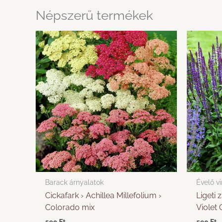
Népszerű termékek
Barack árnyalatok
Évelő v
Cickafark › Achillea Millefolium ›
Ligeti 
Colorado mix
Violet
590
Ft
590
Ft