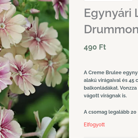
Egynyári 
Drummond
490
Ft
A Creme Brulee egynyár
alakú virágaival és 45 
balkonládákat. Vonzza 
vágott virágnak is.
A csomag legalább 20 
Elfogyott