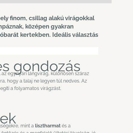
y finom, csillag alakú virágokkal
ompáznak, középen gyakran
barát kertekben. Ideális választás
és gondozás
l
az egynyári lángvirág, különösen száraz
a, hogy a talaj ne legyen túl nedves. Az
segíti a folyamatos virágzást.
ek
ségekre, mint a
lisztharmat
és a