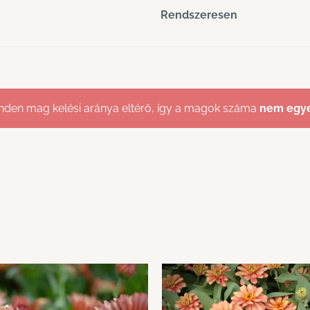
Rendszeresen
den mag kelési aránya eltérő, így a magok száma
nem egy