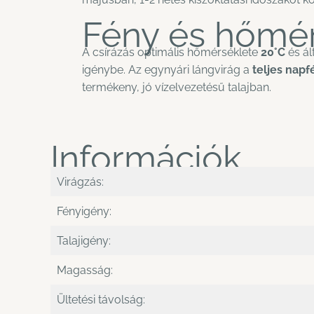
Fény és hőmér
A csírázás optimális hőmérséklete
20°C
és ál
igénybe. Az egynyári lángvirág a
teljes napf
termékeny, jó vízelvezetésű talajban.
Információk
Virágzás:
Fényigény:
Talajigény:
Magasság:
Ültetési távolság: