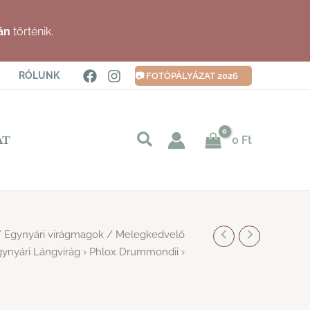
án
történik.
RÓLUNK
📷 FOTÓPÁLYÁZAT 2026
Keresés
0
Ft
AT
indítása
/
Egynyári virágmagok
/
Melegkedvelő
ynyári Lángvirág › Phlox Drummondii ›