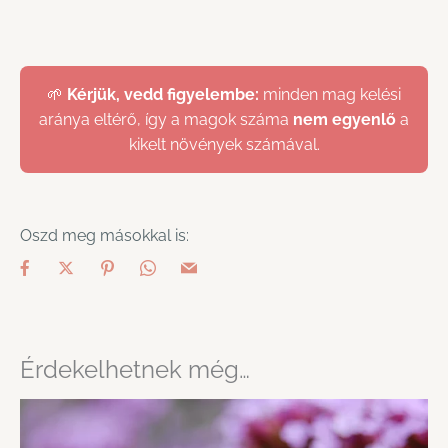
🌱
Kérjük, vedd figyelembe:
minden mag kelési
aránya eltérő, így a magok száma
nem egyenlő
a
kikelt növények számával.
Oszd meg másokkal is:
Érdekelhetnek még…