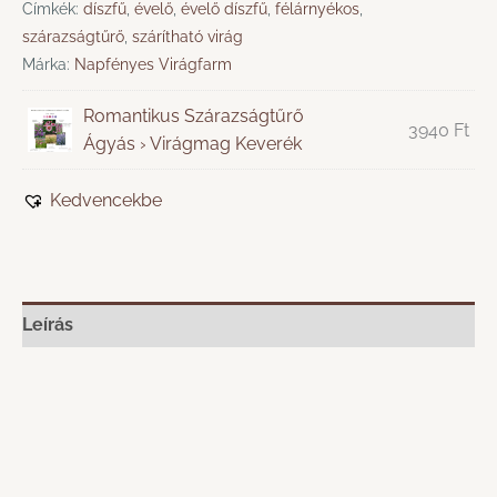
Címkék:
díszfű
,
évelő
,
évelő díszfű
,
félárnyékos
,
szárazságtűrő
,
szárítható virág
Márka:
Napfényes Virágfarm
Romantikus Szárazságtűrő
3940
Ft
Ágyás › Virágmag Keverék
Kedvencekbe
Leírás