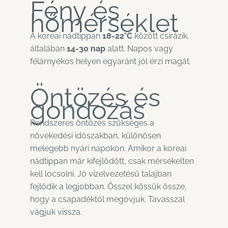
Fény és
hőmérséklet
A koreai nádtippan
18-22°C
között csírázik,
általában
14-30 nap
alatt. Napos vagy
félárnyékos helyen egyaránt jól érzi magát.
Öntözés és
gondozás
Rendszeres öntözés szükséges a
növekedési időszakban, különösen
melegebb nyári napokon. Amikor a koreai
nádtippan már kifejlődött, csak mérsékelten
kell locsolni. Jó vízelvezetésű talajban
fejlődik a legjobban. Ősszel kössük össze,
hogy a csapadéktól megóvjuk. Tavasszal
vágjuk vissza.