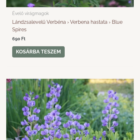
Évelő virágmagok
Lándzsalevelű Verbéna › Verbena hastata › Blue
Spires
690
Ft
KOSÁRBA TESZEM
ÚJ!