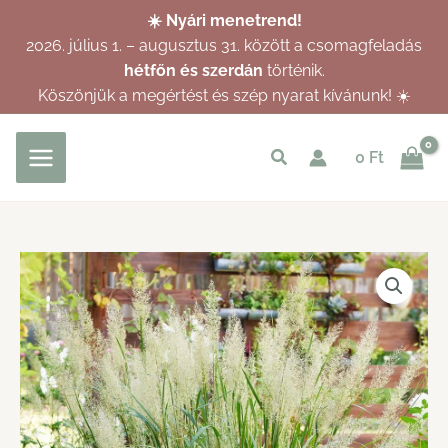
Skip
☀️ Nyári menetrend!
to
2026. július 1. – augusztus 31. között a csomagfeladás
content
hétfőn és szerdán
történik.
Köszönjük a megértést és szép nyarat kívánunk! ☀️
Keresés
0
Ft
indítása