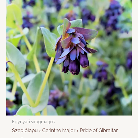
Egynyári virágmagok
Szeplőlapu › Cerinthe Major › Pride of Gibraltar