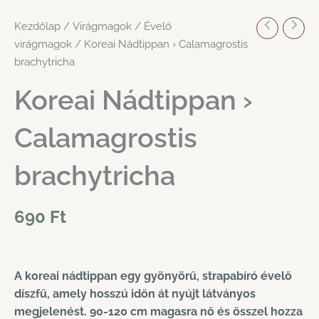
Kezdőlap
/
Virágmagok
/
Évelő
virágmagok
/ Koreai Nádtippan › Calamagrostis
brachytricha
Koreai Nádtippan ›
Calamagrostis
brachytricha
690
Ft
A koreai nádtippan egy gyönyörű, strapabíró évelő
díszfű, amely hosszú időn át nyújt látványos
megjelenést. 90-120 cm magasra nő és ősszel hozza