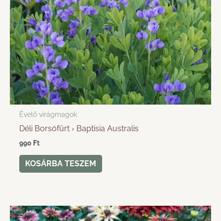
Évelő virágmagok
Déli Borsófürt › Baptisia Australis
990
Ft
KOSÁRBA TESZEM