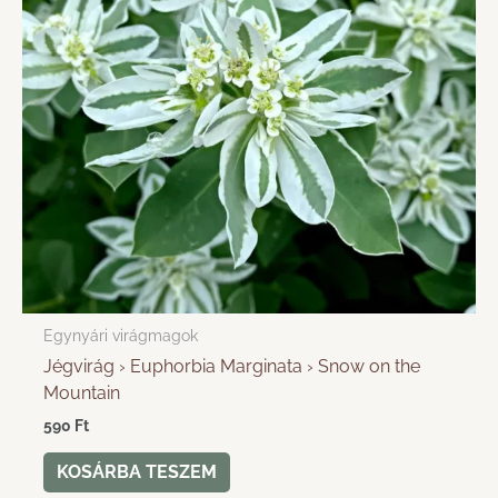
Egynyári virágmagok
Jégvirág › Euphorbia Marginata › Snow on the
Mountain
590
Ft
KOSÁRBA TESZEM