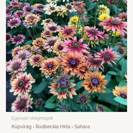
Egynyári virágmagok
Kúpvirág › Rudbeckia Hirta › Sahara