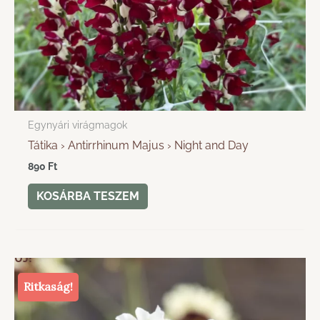
Egynyári virágmagok
Tátika › Antirrhinum Majus › Night and Day
890
Ft
KOSÁRBA TESZEM
ÚJ!
Ritkaság!