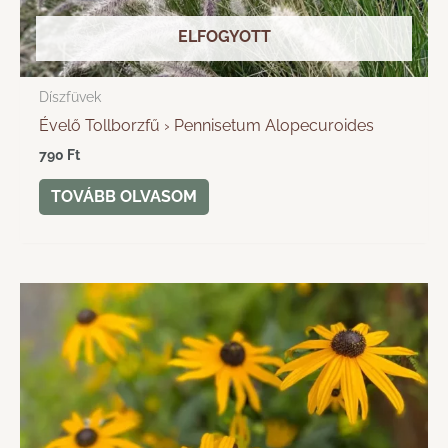
ELFOGYOTT
Díszfüvek
Évelő Tollborzfű › Pennisetum Alopecuroides
790
Ft
TOVÁBB OLVASOM