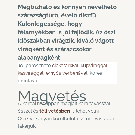
Megbízható és könnyen nevelhető
szárazságtűrő, évelő díszfű.
Különlegessége, hogy
félárnyékban is jól fejlődik. Az őszi
időszakban virágzik, kiváló vágott
virágként és szárazcsokor
alapanyagként.
Jól párosítható
cickafarkkal
,
kúpvirággal
,
kasvirággal
,
ernyős verbénáva
l, koreai
mentával.
Magvetés
A koreai nádtippan magjait kora tavasszal,
ősszel és
téli vetésben
is lehet vetni.
Csak vékonyan körülbelül 1-2 mm vastagon
takarjuk.