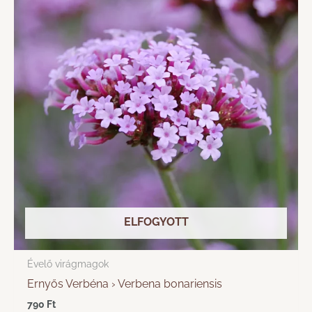
ELFOGYOTT
Évelő virágmagok
Ernyős Verbéna › Verbena bonariensis
790
Ft