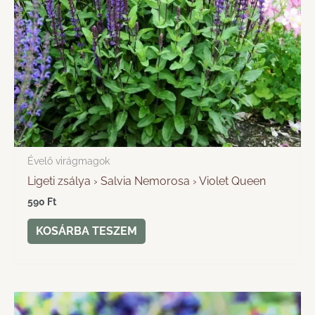
Évelő virágmagok
Ligeti zsálya › Salvia Nemorosa › Violet Queen
590
Ft
KOSÁRBA TESZEM