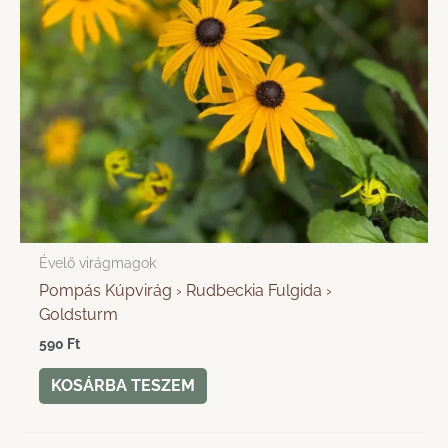
Évelő virágmagok
Pompás Kúpvirág › Rudbeckia Fulgida ›
Goldsturm
590
Ft
KOSÁRBA TESZEM