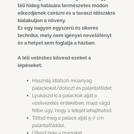
téli hideg hatására természetes módon
elkezdjenek csírázni és a tavaszi időszakra
kialakuljon a növény.
Ez egy nagyon egyszerű és sikeres
technika, mely nem igényel nevelőfényt
és a helyet sem foglalja a házban.
A téli vetéshez kövesd ezeket a
lépéseket:
Használj átlátszó műanyag
palackokat/dobozt és palántaföldet.
Lyukaszd ki a palackok alját a
vízelvezetés érdekében, majd vágd
félbe úgy, hogy a tetejét lehajthatod.
Töltsd meg a palack alját 5-7 cm
palántafölddel.
Ültesd bele a magokat.