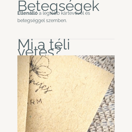
Betegségek
Ellenálló
a legtöbb kártevővel és
betegséggel szemben.
Mi a téli
vetés?