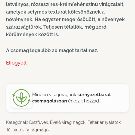
látványos, rózsaszínes-krémfehér színű virágzatait,
amelyek selymes textúrát kölcsönöznek a
növénynek. Ha egyszer megerősödött, a növények
szárazságtűrők. Teljesen télállók, még zord
körülmények között is.
A csomag legalább 20 magot tartalmaz.
Elfogyott
Minden virágmagunk
környezetbarát
csomagolásban
érkezik hozzád.
Kategóriák:
Díszfüvek
,
Évelő virágmagok
,
Fehér árnyalatok
,
Téli vetés
,
Virágmagok