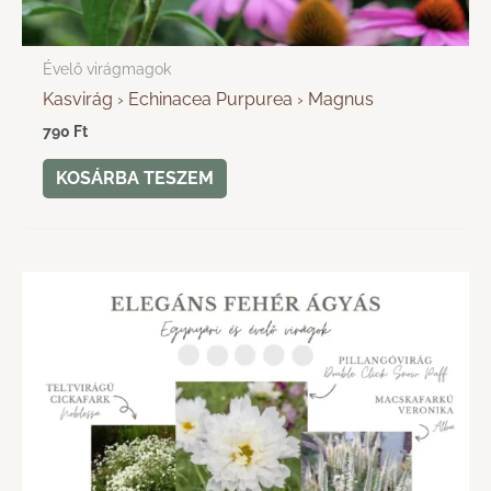
Évelő virágmagok
Kasvirág › Echinacea Purpurea › Magnus
790
Ft
KOSÁRBA TESZEM