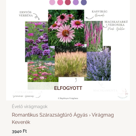
ELFOGYOTT
Évelő virágmagok
Romantikus Szárazságtűrő Ágyás › Virágmag
Keverék
3940
Ft