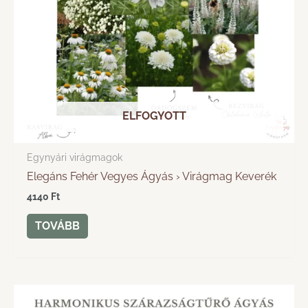
ELFOGYOTT
Egynyári virágmagok
Elegáns Fehér Vegyes Ágyás › Virágmag Keverék
4140
Ft
TOVÁBB