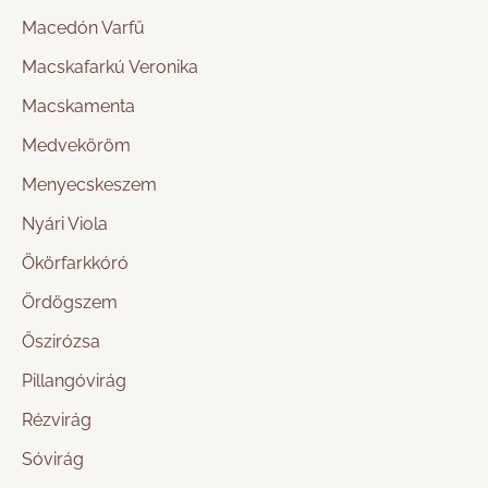
Macedón Varfű
Macskafarkú Veronika
Macskamenta
Medveköröm
Menyecskeszem
Nyári Viola
Ökörfarkkóró
Ördögszem
Őszirózsa
Pillangóvirág
Rézvirág
Sóvirág