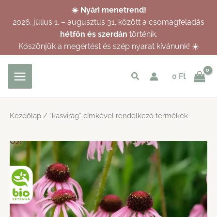
Skip
☀️ Nyári menetrend!
to
2026. július 1. – augusztus 31. között a csomagfeladás
content
hétfőn és szerdán
történik.
Köszönjük a megértést és szép nyarat kívánunk! ☀️
Keresés
0
Ft
indítása
Kezdőlap
/ “kasvirág” címkével rendelkező termékek
ÚJ!