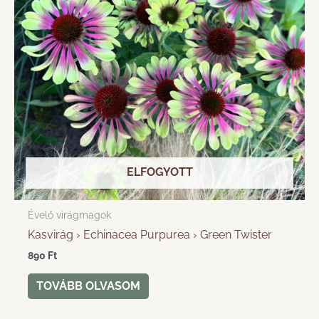
ELFOGYOTT
Évelő virágmagok
Kasvirág › Echinacea Purpurea › Green Twister
890
Ft
TOVÁBB OLVASOM