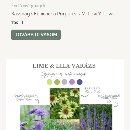
Évelő virágmagok
Kasvirág › Echinacea Purpurea › Mellow Yellows
790
Ft
TOVÁBB OLVASOM