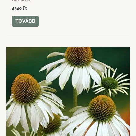
4340
Ft
TOVÁBB