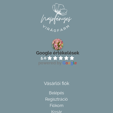
Google értékelések
5.0
powered by
G
o
o
g
l
e
Vásárlói fiók
Belépés
Regisztráció
Fiókom
Kosár