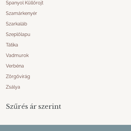
Spanyol Küllőrojt
Szamárkenyér
Szarkaláb
Szeplőlapu
Tátika
Vadmurok
Verbéna
Zörgővirág
Zsálya
Szűrés ár szerint