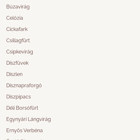
Búzavirág
Celózia
Cickafark
Csillagfürt
Csipkevirág
Díszfüvek
Díszlen
Dísznapraforgó
Díszpipacs
Déli Borsófürt
Egynyári Lángvirág
Ernyős Verbéna