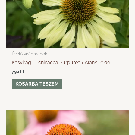
Évelő virágmagok
Kasvirág › Echinacea Purpurea › Alan’s Pride
790
Ft
KOSÁRBA TESZEM