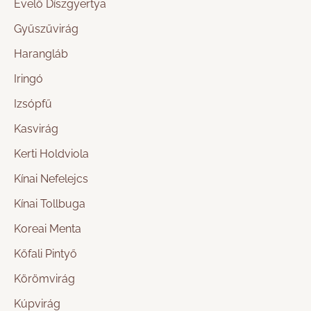
Évelő Díszgyertya
Gyűszűvirág
Harangláb
Iringó
Izsópfű
Kasvirág
Kerti Holdviola
Kínai Nefelejcs
Kínai Tollbuga
Koreai Menta
Kőfali Pintyő
Körömvirág
Kúpvirág