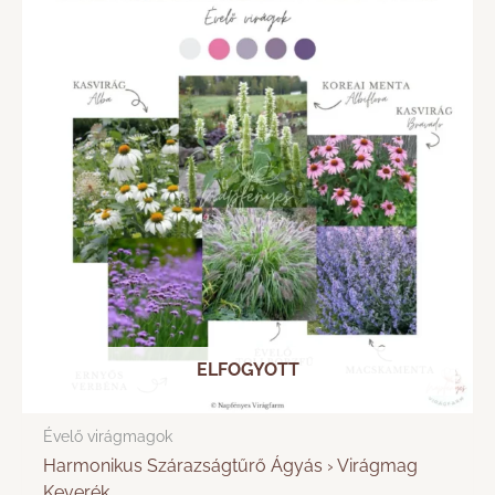
ELFOGYOTT
Évelő virágmagok
Harmonikus Szárazságtűrő Ágyás › Virágmag
Keverék