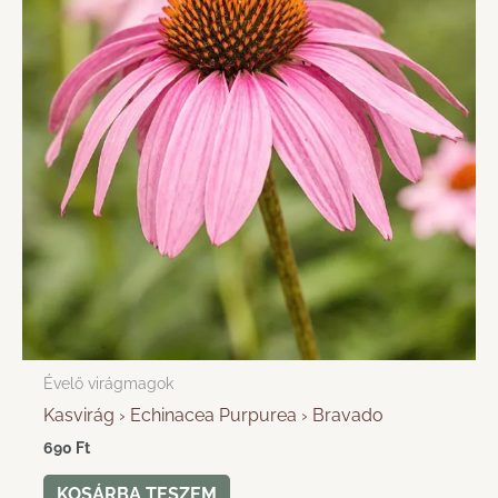
Évelő virágmagok
Kasvirág › Echinacea Purpurea › Bravado
690
Ft
KOSÁRBA TESZEM