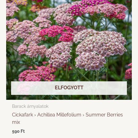
ELFOGYOTT
Barack árnyalatok
Cickafark › Achillea Millefolium › Summer Berries
mix
590
Ft