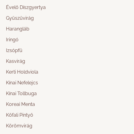
Évelő Díszgyertya
Gyűszűvirág
Harangláb
Iringó
Izsópfű
Kasvirág
Kerti Holdviola
Kínai Nefelejcs
Kínai Tollbuga
Koreai Menta
Kőfali Pintyő
Körömvirág