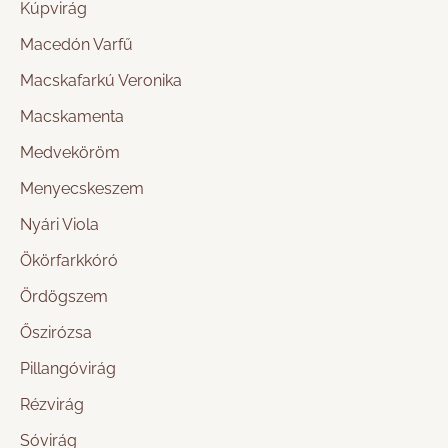
Kúpvirág
Macedón Varfű
Macskafarkú Veronika
Macskamenta
Medveköröm
Menyecskeszem
Nyári Viola
Ökörfarkkóró
Ördögszem
Őszirózsa
Pillangóvirág
Rézvirág
Sóvirág