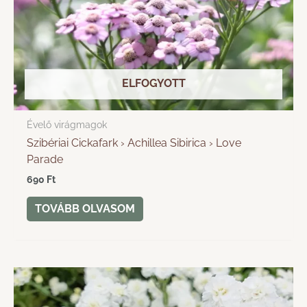
ELFOGYOTT
Évelő virágmagok
Szibériai Cickafark › Achillea Sibirica › Love
Parade
690
Ft
TOVÁBB OLVASOM