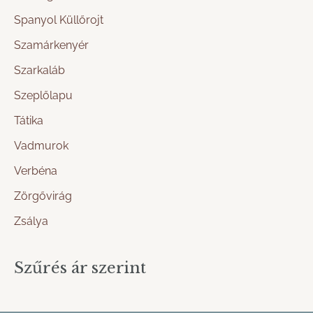
Spanyol Küllőrojt
Szamárkenyér
Szarkaláb
Szeplőlapu
Tátika
Vadmurok
Verbéna
Zörgővirág
Zsálya
Szűrés ár szerint