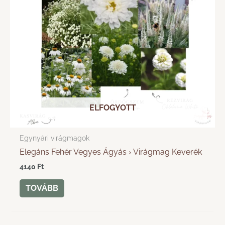
ELFOGYOTT
Egynyári virágmagok
Elegáns Fehér Vegyes Ágyás › Virágmag Keverék
4140
Ft
TOVÁBB