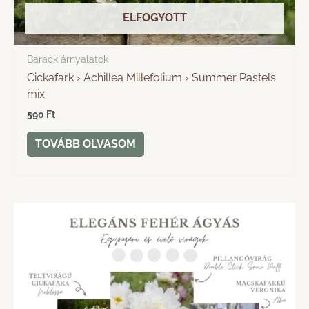
ELFOGYOTT
Barack árnyalatok
Cickafark › Achillea Millefolium › Summer Pastels
mix
590
Ft
TOVÁBB OLVASOM