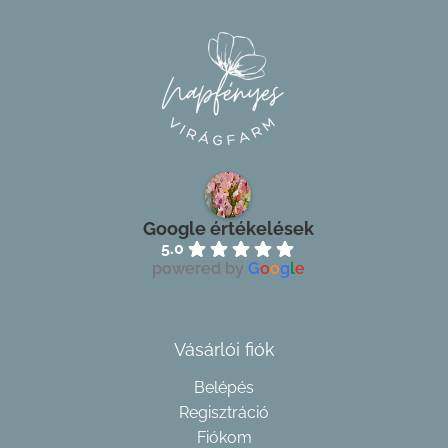
Google értékelések
5.0
powered by
G
o
o
g
l
e
Vásárlói fiók
Belépés
Regisztráció
Fiókom