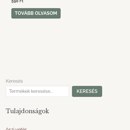
590
Ft
TOVÁBB OLVASOM
Keresés
KERESÉS
Tulajdonságok
őszi vetés