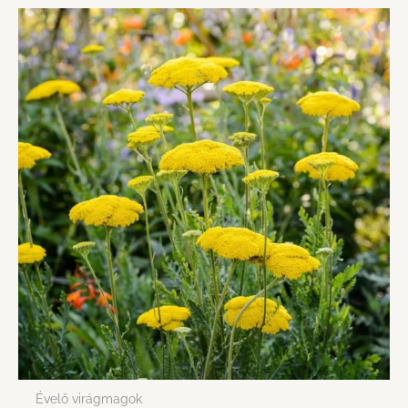
Évelő virágmagok