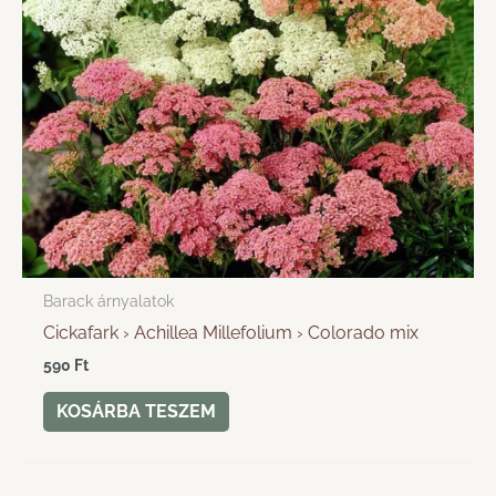
Barack árnyalatok
Cickafark › Achillea Millefolium › Colorado mix
590
Ft
KOSÁRBA TESZEM