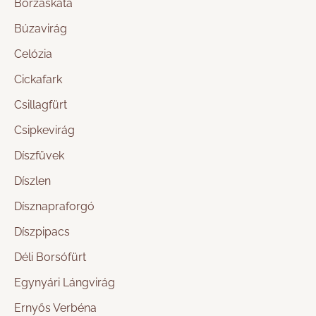
Borzaskata
Búzavirág
Celózia
Cickafark
Csillagfürt
Csipkevirág
Díszfüvek
Díszlen
Dísznapraforgó
Díszpipacs
Déli Borsófürt
Egynyári Lángvirág
Ernyős Verbéna