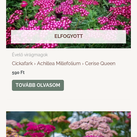
ELFOGYOTT
Évelő virágmagok
Cickafark › Achillea Millefolium › Cerise Queen
590
Ft
TOVÁBB OLVASOM