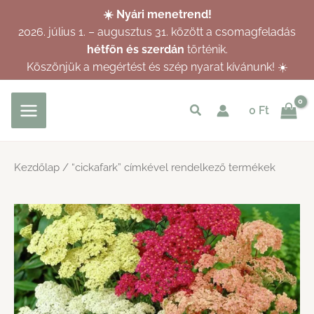
Skip
☀️ Nyári menetrend!
to
2026. július 1. – augusztus 31. között a csomagfeladás
content
hétfőn és szerdán
történik.
Köszönjük a megértést és szép nyarat kívánunk! ☀️
Keresés
0
Ft
indítása
Kezdőlap
/ “cickafark” címkével rendelkező termékek