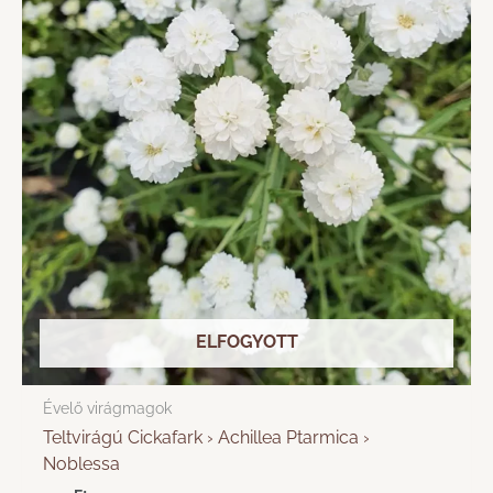
ELFOGYOTT
Évelő virágmagok
Teltvirágú Cickafark › Achillea Ptarmica ›
Noblessa