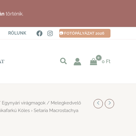
án
történik.
RÓLUNK
📷 FOTÓPÁLYÁZAT 2026
Keresés
0
Ft
AT
indítása
/
Egynyári virágmagok
/
Melegkedvelő
kafarkú Köles › Setaria Macrostachya