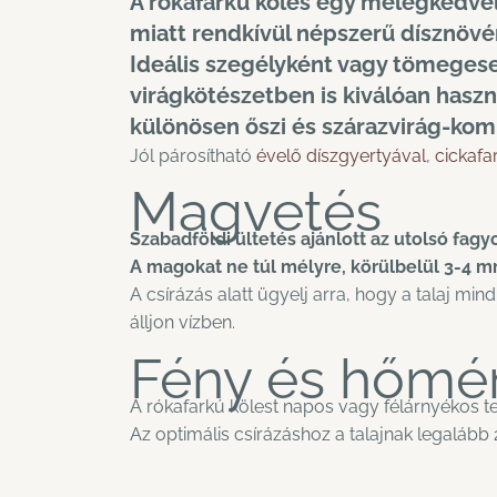
A rókafarkú köles egy melegkedve
miatt rendkívül népszerű dísznövé
Ideális szegélyként vagy tömegese
virágkötészetben is kiválóan haszn
különösen őszi és szárazvirág-ko
Jól párosítható
évelő díszgyertyával
,
cickafa
Magvetés
Szabadföldi ültetés ajánlott az utolsó fag
A magokat ne túl mélyre, körülbelül 3-4 m
A csírázás alatt ügyelj arra, hogy a talaj mi
álljon vízben.
Fény és hőmér
A rókafarkú kölest napos vagy félárnyékos te
Az optimális csírázáshoz a talajnak legalább 