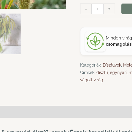
Rókafarkú
-
+
Köles
›
Setaria Macrostachya
mennyiség
Minden vir
csomagolás
Kategóriák:
Díszfüvek
,
Mele
Címkék:
díszfű
,
egynyári
,
m
vágott virág