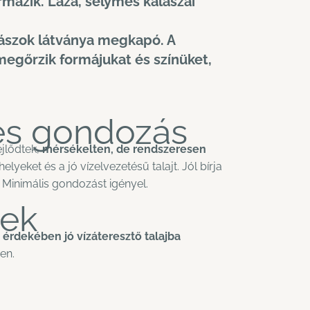
mazik. Laza, selymes kalászai
lászok látványa megkapó. A
 megőrzik formájukat és színüket,
és gondozás
ejlődtek,
mérsékelten, de rendszeresen
lyeket és a jó vízelvezetésű talajt. Jól bírja
 Minimális gondozást igényel.
ek
érdekében jó vízáteresztő talajba
en.