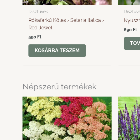
Díszfüvek
Díszfüv
Rókafarkú Köles › Setaria Italica ›
Nyuszi
Red Jewel
690
Ft
590
Ft
TOV
KOSÁRBA TESZEM
Népszerű termékek