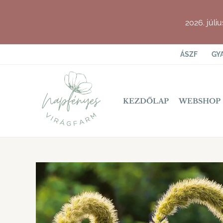
Skip
to
2026. júli
content
ÁSZF
GY
KEZDŐLAP
WEBSHOP