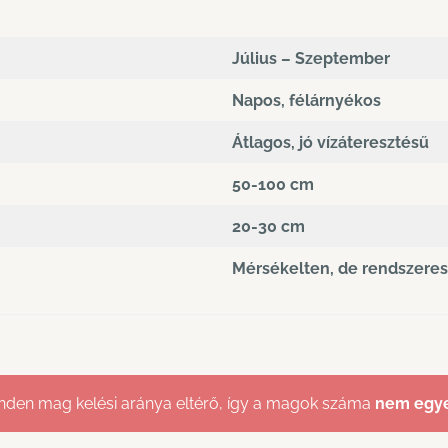
Július – Szeptember
Napos, félárnyékos
Átlagos, jó vízáteresztésű
50-100 cm
20-30 cm
Mérsékelten, de rendszere
den mag kelési aránya eltérő, így a magok száma
nem egy