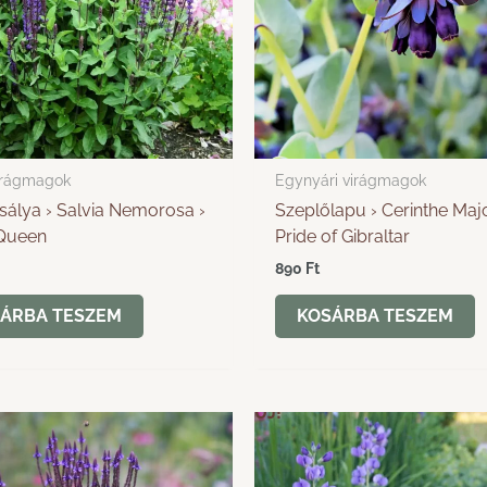
irágmagok
Egynyári virágmagok
zsálya › Salvia Nemorosa ›
Szeplőlapu › Cerinthe Majo
 Queen
Pride of Gibraltar
890
Ft
ÁRBA TESZEM
KOSÁRBA TESZEM
ÚJ!