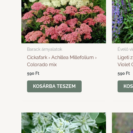
Barack árnyalatok
Évelő v
Cickafark › Achillea Millefolium ›
Ligeti 
Colorado mix
Violet
590
Ft
590
Ft
KOSÁRBA TESZEM
KOS