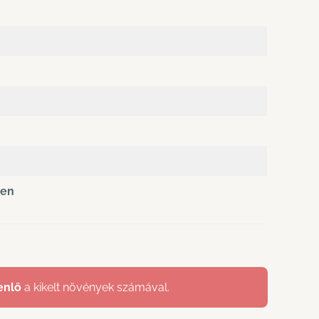
sen
enlő
a kikelt növények számával.