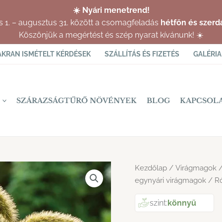
☀️ Nyári menetrend!
us 1. – augusztus 31. között a csomagfeladás
hétfőn és szerd
Köszönjük a megértést és szép nyarat kívánunk! ☀️
AKRAN ISMÉTELT KÉRDÉSEK
SZÁLLÍTÁS ÉS FIZETÉS
GALÉRIA
SZÁRAZSÁGTŰRŐ NÖVÉNYEK
BLOG
KAPCSOL
Kezdőlap
/
Virágmagok
egynyári virágmagok
/ Ró
szint:
könnyű