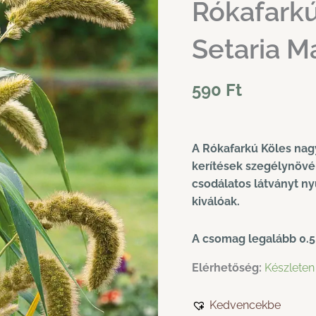
Rókafarkú
Setaria M
590
Ft
A Rókafarkú Köles nagy 
kerítések szegélynövén
csodálatos látványt ny
kiválóak.
A csomag legalább 0.5
Elérhetőség:
Készleten
Kedvencekbe