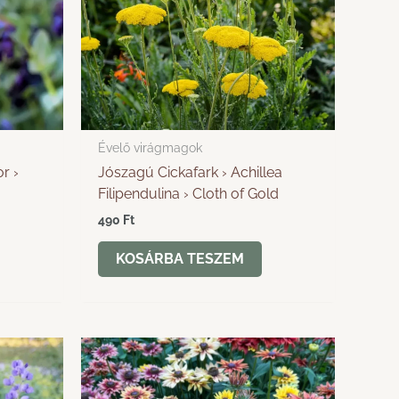
Évelő virágmagok
r ›
Jószagú Cickafark › Achillea
Filipendulina › Cloth of Gold
490
Ft
KOSÁRBA TESZEM