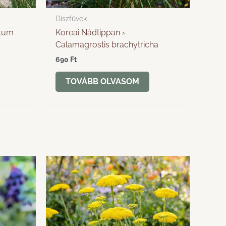
Díszfüvek
etum
Koreai Nádtippan ›
Calamagrostis brachytricha
690
Ft
TOVÁBB OLVASOM