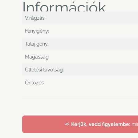
Információk
Virágzás:
Fényigény:
Talajigény:
Magasság:
Ültetési távolság:
Öntözés:
🌱
Kérjük, vedd figyelembe:
min