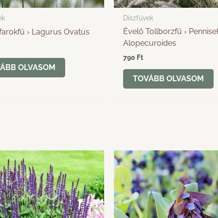
ek
Díszfüvek
Évelő Tollborzfű › Pennis
farokfű › Lagurus Ovatus
Alopecuroides
790
Ft
ÁBB OLVASOM
TOVÁBB OLVASOM