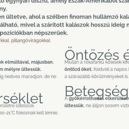
lő
egynyári
díszfű, amely Észak-Amerikából szár
ny.
n ültetve, ahol a szélben finoman hullámzó ka
álható, mivel a szárított kalászok hosszú ideig
mpozíciókban népszerűek.
rkkal
,
pillangóvirágokkal
.
Öntözés 
yok elmúltával, májusban.
Miután a rókafarkú kölesek kif
m mélyre ültessük.
öntözd őket.
Kedveli a napos he
ndig nedves maradjon, de ne
a szárazabb körülményeket is.
Betegség
séklet
A
gyökérrothadás elkerülése 
rületre ültessük.
ültessük
, ne álljon sosem vízb
20-21°C fokosnak kell lennie.