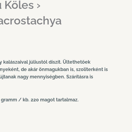
 Köles ›
acrostachya
kalászaival júliustól díszít. Ültethetőek
yeként, de akár önmagukban is, szoliterként is
újtanak nagy mennyiségben. Szárításra is
 gramm / kb. 220 magot tartalmaz.