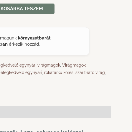
KOSÁRBA TESZEM
ágmagunk
környezetbarát
ban
érkezik hozzád.
gkedvelő egynyári virágmagok
,
Virágmagok
elegkedvelő egynyári
,
rókafarkú köles
,
szárítható virág
,