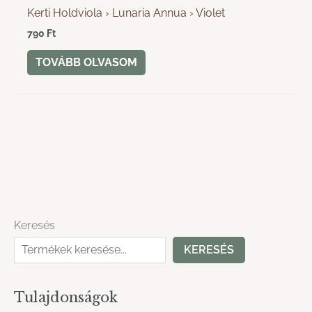
Kerti Holdviola › Lunaria Annua › Violet
790
Ft
TOVÁBB OLVASOM
Keresés
KERESÉS
Tulajdonságok