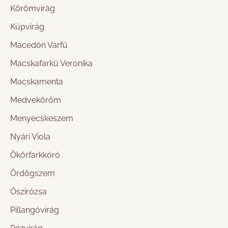
Körömvirág
Kúpvirág
Macedón Varfű
Macskafarkú Veronika
Macskamenta
Medveköröm
Menyecskeszem
Nyári Viola
Ökörfarkkóró
Ördögszem
Őszirózsa
Pillangóvirág