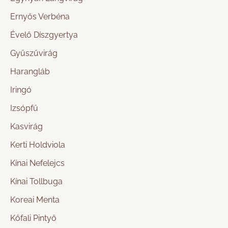
Ernyős Verbéna
Évelő Díszgyertya
Gyűszűvirág
Harangláb
Iringó
Izsópfű
Kasvirág
Kerti Holdviola
Kínai Nefelejcs
Kínai Tollbuga
Koreai Menta
Kőfali Pintyő