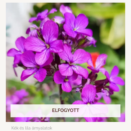
ELFOGYOTT
Kék és lila árnyalatok