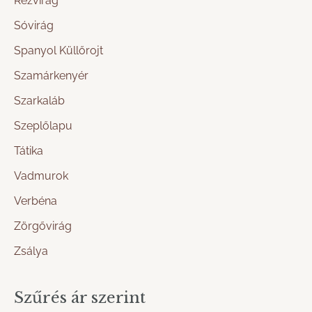
Rézvirág
Sóvirág
Spanyol Küllőrojt
Szamárkenyér
Szarkaláb
Szeplőlapu
Tátika
Vadmurok
Verbéna
Zörgővirág
Zsálya
Szűrés ár szerint