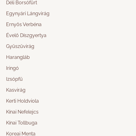
Déli Borsófürt
Egynyári Lángvirág
Ernyős Verbéna
Évelő Díszgyertya
Gyűszűvirág
Harangláb
Iringó
Izsópfű
Kasvirág
Kerti Holdviola
Kínai Nefelejcs
Kínai Tollbuga
Koreai Menta