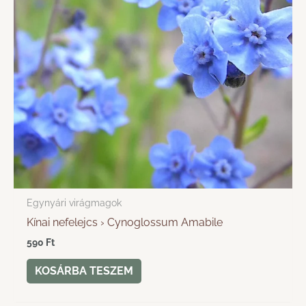
Egynyári virágmagok
Kínai nefelejcs › Cynoglossum Amabile
590
Ft
KOSÁRBA TESZEM