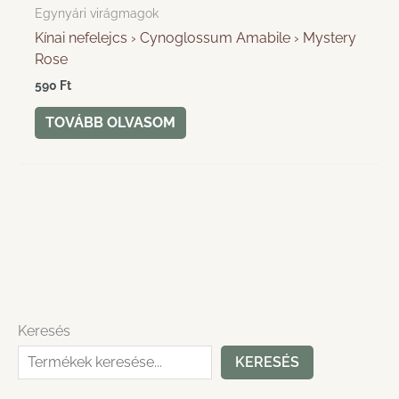
Egynyári virágmagok
Kínai nefelejcs › Cynoglossum Amabile › Mystery
Rose
590
Ft
TOVÁBB OLVASOM
Keresés
KERESÉS