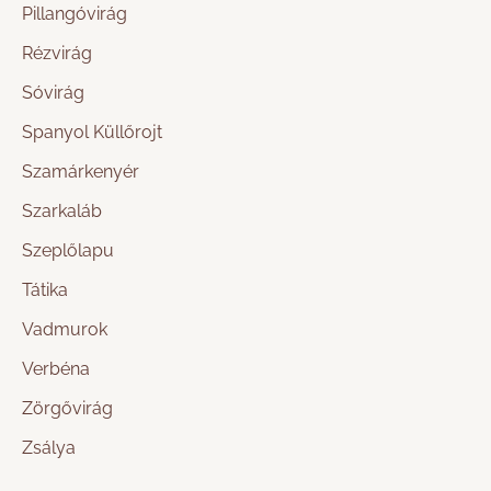
Pillangóvirág
Rézvirág
Sóvirág
Spanyol Küllőrojt
Szamárkenyér
Szarkaláb
Szeplőlapu
Tátika
Vadmurok
Verbéna
Zörgővirág
Zsálya