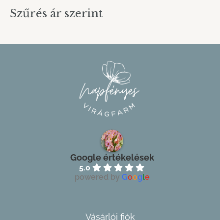
Szűrés ár szerint
Google értékelések
5.0
powered by
G
o
o
g
l
e
Vásárlói fiók