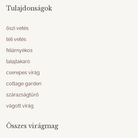
Tulajdonságok
őszi vetés
téli vetés
félárnyékos
talajtakaró
cserepes virág
cottage garden
szárazságtűrő
vágott virág
Összes virágmag