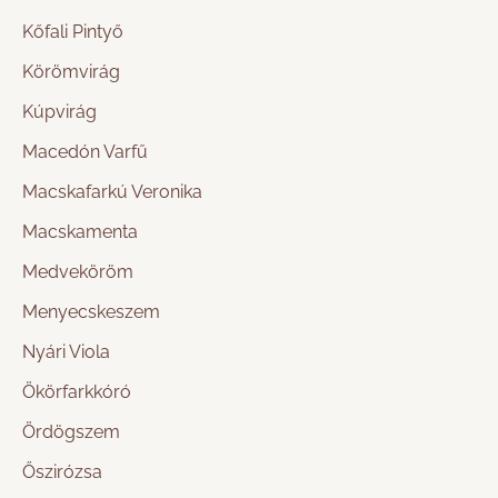
Kőfali Pintyő
Körömvirág
Kúpvirág
Macedón Varfű
Macskafarkú Veronika
Macskamenta
Medveköröm
Menyecskeszem
Nyári Viola
Ökörfarkkóró
Ördögszem
Őszirózsa