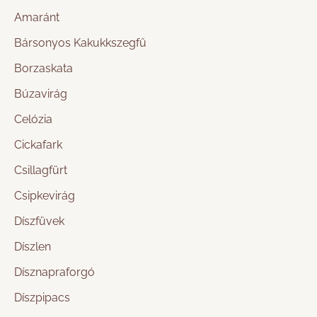
Amaránt
Bársonyos Kakukkszegfű
Borzaskata
Búzavirág
Celózia
Cickafark
Csillagfürt
Csipkevirág
Díszfüvek
Díszlen
Dísznapraforgó
Díszpipacs