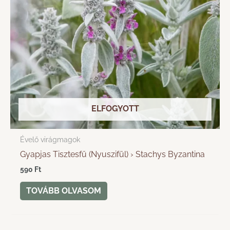
ELFOGYOTT
Évelő virágmagok
Gyapjas Tisztesfű (Nyuszifül) › Stachys Byzantina
590
Ft
TOVÁBB OLVASOM