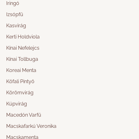
Iringó
Izsópfű
Kasvirág
Kerti Holdviola
Kínai Nefelejcs
Kínai Tollbuga
Koreai Menta
Kőfali Pintyő
Körömvirág
Kúpvirág
Macedón Varfű
Macskafarkú Veronika
Macskamenta