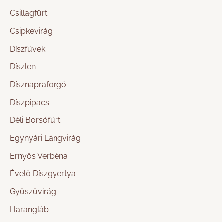
Csillagfürt
Csipkevirág
Díszfüvek
Díszlen
Dísznapraforgó
Díszpipacs
Déli Borsófürt
Egynyári Lángvirág
Ernyős Verbéna
Évelő Díszgyertya
Gyűszűvirág
Harangláb