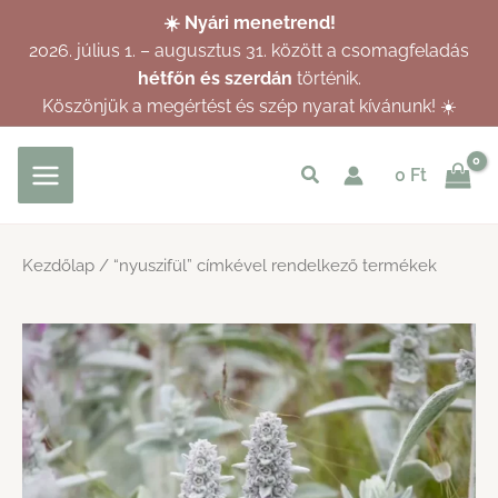
Skip
☀️ Nyári menetrend!
to
2026. július 1. – augusztus 31. között a csomagfeladás
content
hétfőn és szerdán
történik.
Köszönjük a megértést és szép nyarat kívánunk! ☀️
Keresés
0
Ft
indítása
Kezdőlap
/ “nyuszifül” címkével rendelkező termékek