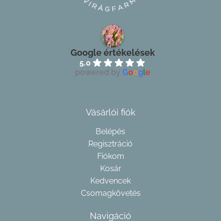
Google értékelések
5.0
powered by
G
o
o
g
l
e
Vásárlói fiók
Belépés
Regisztráció
Fiókom
Kosár
Kedvencek
Csomagkövetés
Navigáció