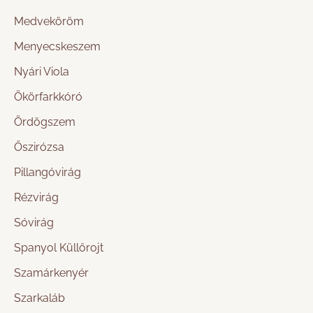
Medveköröm
Menyecskeszem
Nyári Viola
Ökörfarkkóró
Ördögszem
Őszirózsa
Pillangóvirág
Rézvirág
Sóvirág
Spanyol Küllőrojt
Szamárkenyér
Szarkaláb